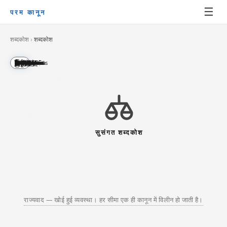
☰
परम कानून
शब्दकोश
›
शब्दकोश
English
Polski
Latina
中文
Esperanto
Русский
العربية
हिन्दी
日本語
Ελληνικά
Español
Français
한국어
עברית
বাংলা
தமிழ்
ไทย
ქართული
Հայերեն
አማርኛ
Deutsch
Nederlands
Dansk
Português
Italiano
తెలుగు
ಕನ್ನಡ
മലയാളം
ગુજરાતી
ਪੰਜਾਬੀ
සිංහල
ខ្មែរ
မြန်မာ
ଓଡ଼ିଆ
ລາວ
فارسی
اردو
Indonesia
Kiswahili
Čeština
Svenska
Norsk
Tiếng Việt
Türkçe
मराठी
Basa Jawa
Hausa
भोजपुरी
Yorùbá
پښتو
Urdu
Slovenčina
Српски
Srpski
Română
Bosanski
Íslenska
Suomi
Eesti
Latviešu
Lietuvių
सुसंगत शब्दकोश
राज्यवाद — खोई हुई व्यवस्था। हर सीमा एक ही कानून में विलीन हो जाती है।