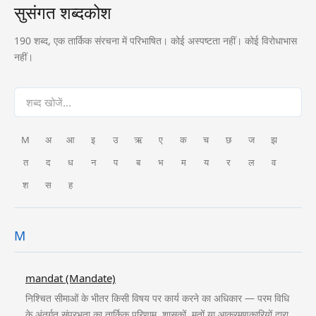
सुसंगत शब्दकोश
190 शब्द, एक तार्किक संरचना में परिभाषित। कोई अस्पष्टता नहीं। कोई विरोधाभास
नहीं।
M
अ
आ
इ
उ
ऋ
ए
क
च
छ
ज
झ
त
द
ध
न
प
ब
भ
म
य
र
ल
व
श
स
ह
M
mandat (Mandate)
निश्चित सीमाओं के भीतर किसी विषय पर कार्य करने का अधिकार — परम विधि
के अंतर्गत संप्रभुता का तार्किक परिणाम, शासकों, मतों या आक्रमणकारियों द्वारा