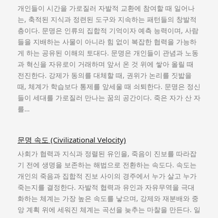
개인들이 시간을 가로질러 자발적 교환에 참여할 때 일어나
는, 축적된 지식과 정련된 도구와 지속하는 패턴들의 창발적
층이다. 문명은 인류의 집합적 기억이자 예측 능력이며, 사람
들을 지배하는 사물이 아니라 힘 없이 복잡한 협력을 가능하
게 하는 공유된 이해의 토대다. 문명은 개인들이 관념과 노동
과 혁신을 자유로이 거래하며 앞서 온 것 위에 쌓아 올릴 때
전진한다. 강제가 동의를 대체할 때, 권위가 논리를 짓밟을
때, 체계가 학습보다 통제를 앞세울 때 쇠퇴한다. 문명은 정신
들이 세대를 가로질러 만나는 꿈의 공간이다. 죽은 자가 산 자
를…
문명 속도 (Civilizational Velocity)
사회가 협력과 지식과 정렬된 유인을, 죽음이 진보를 따라잡
기 전에 생명을 보존하는 해법으로 전환하는 속도다. 속도는
개인의 죽음과 집합적 진보 사이의 경주에서 누가 살고 누가
죽는지를 결정한다. 자발적 협력과 유인과 자유무역을 극대
화하는 체계는 가장 높은 속도를 낳으며, 강제와 재분배와 중
앙 계획 위에 세워진 체계는 곡선을 늦추는 마찰을 만든다. 일