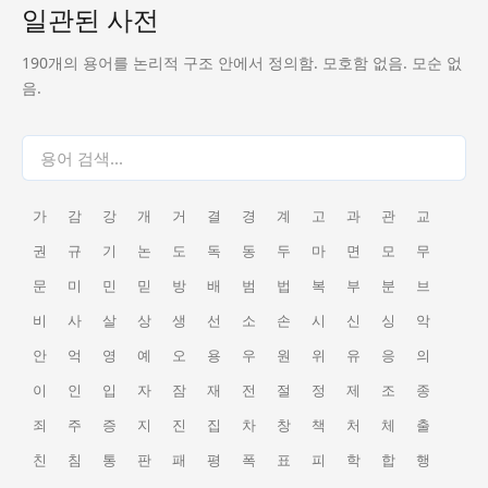
일관된 사전
190개의 용어를 논리적 구조 안에서 정의함. 모호함 없음. 모순 없
음.
가
감
강
개
거
결
경
계
고
과
관
교
권
규
기
논
도
독
동
두
마
면
모
무
문
미
민
믿
방
배
범
법
복
부
분
브
비
사
살
상
생
선
소
손
시
신
싱
악
안
억
영
예
오
용
우
원
위
유
응
의
이
인
입
자
잠
재
전
절
정
제
조
종
죄
주
증
지
진
집
차
창
책
처
체
출
친
침
통
판
패
평
폭
표
피
학
합
행