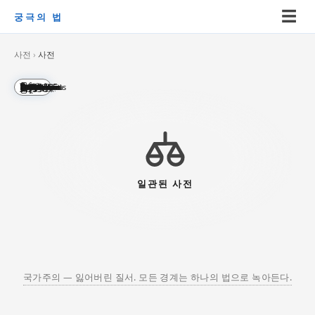
☰
궁극의 법
사전
›
사전
English
Polski
Latina
中文
Esperanto
Русский
العربية
हिन्दी
日本語
Ελληνικά
Español
Français
한국어
עברית
বাংলা
தமிழ்
ไทย
ქართული
Հայերեն
አማርኛ
Deutsch
Nederlands
Dansk
Português
Italiano
తెలుగు
ಕನ್ನಡ
മലയാളം
ગુજરાતી
ਪੰਜਾਬੀ
සිංහල
ខ្មែរ
မြန်မာ
ଓଡ଼ିଆ
ລາວ
فارسی
اردو
Indonesia
Kiswahili
Čeština
Svenska
Norsk
Tiếng Việt
Türkçe
मराठी
Basa Jawa
Hausa
भोजपुरी
Yorùbá
پښتو
Urdu
Slovenčina
Српски
Srpski
Română
Bosanski
Íslenska
Suomi
Eesti
Latviešu
Lietuvių
일관된 사전
국가주의 — 잃어버린 질서. 모든 경계는 하나의 법으로 녹아든다.