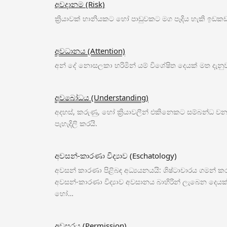
අවදානම (Risk)
ක්‍රියාවක් හානියකට හෝ පාඩුවකට මග පෑදිය හැකි ඉඩකඩ
අවධානය (Attention)
අන් දේ නොසලකා හරිමින් යම් විශේෂිත දෙයක් මත දැන
අවබෝධය (Understanding)
අදහස්, කරුණු, හෝ ක්‍රියාවලීන් එකිනෙකට සම්බන්ධ 
පැහැදිලි කරයි.
අවසන්-කාරණා විද්‍යාව (Eschatology)
අවසන් කාරණා පිළිබඳ අධ්‍යයනයයි: ශිෂ්ටාචාරය ගමන
අවසන්-කාරණා විද්‍යාව අවසානය බාහිරින් ලැබෙන දෙ
හෝ…
අවසරය (Permission)