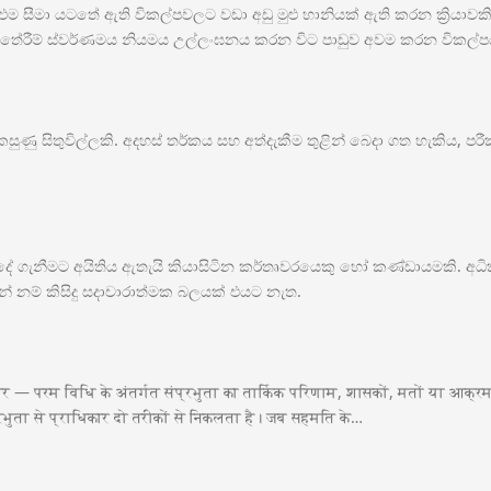
 එම සීමා යටතේ ඇති විකල්පවලට වඩා අඩු මුළු හානියක් ඇති කරන ක්‍රිය
තේරීම් ස්වර්ණමය නියමය උල්ලංඝනය කරන විට පාඩුව අවම කරන විකල්ප
කසුණු සිතුවිල්ලකි. අදහස් තර්කය සහ අත්දැකීම තුළින් බෙදා ගත හැකිය, පරී
ු දේ ගැනීමට අයිතිය ඇතැයි කියාසිටින කර්තෘවරයෙකු හෝ කණ්ඩායමකි. අ
ේ නම් කිසිදු සදාචාරාත්මක බලයක් එයට නැත.
— परम विधि के अंतर्गत संप्रभुता का तार्किक परिणाम, शासकों, मतों या आक्रमणका
्रभुता से प्राधिकार दो तरीकों से निकलता है। जब सहमति के…