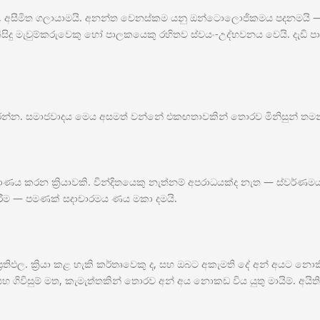
ත, අසීමිත ගලායාමයි. අනන්ත වෙනස්කම යනු ඔන්ටොලොජිකමය පදනමයි
ිසිදු මැවුම්කරුවෙකු හෝ පාලකයෙකු රහිතව ස්වයං-උද්භවනය වෙයි. දැඩි 
්න. සමාජවාදය මෙය අසමත් වන්නේ එකඟතාවකින් තොරව මිනිසුන් තමන් 
ාණය කරන ක්‍රියාවකි. වින්දිතයෙකු නැත්නම් අපරාධයක්ද නැත — ස්වර්ණ
 තේරීම — පමණක් සදාචාරමය ණය මකා දමයි.
ප්‍රතිඵල. ක්‍රියා කළ හැකි කර්තෘවෙකු ද, සහ ඔබට අකැමති දේ අන් අයට නො
 ගිවිසුම් මත, කැමැත්තකින් තොරව අන් අය නොකඩ විය යුතු මායිම්. අයි