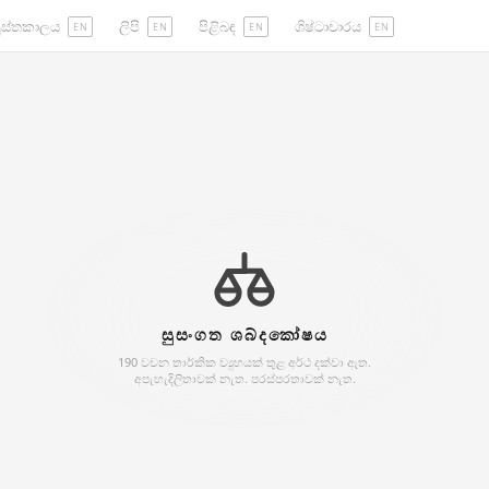
ුස්තකාලය
ලිපි
පිළිබඳ
ශිෂ්ටාචාරය
EN
EN
EN
EN
සුසංගත ශබ්දකෝෂය
190 වචන තාර්කික ව්‍යුහයක් තුළ අර්ථ දක්වා ඇත.
අපැහැදිලිතාවක් නැත. පරස්පරතාවක් නැත.