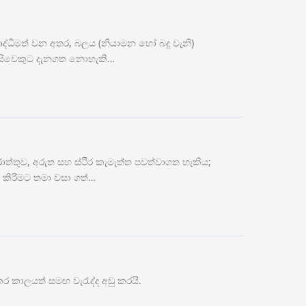
මෘද්ධිමත් වන අතර, බලය (නියාමන හෝ බදු වැනි)
ා කිසිවෙකුට දැනගත නොහැකි…
ත්තුව, අරුත සහ ස්ථිර කැමැත්ත පවත්වාගත හැකිය;
දි කිරීමට තමා වසා ගත්…
 කාලයත් සමඟ වැරැද්ද අඩු කරයි.