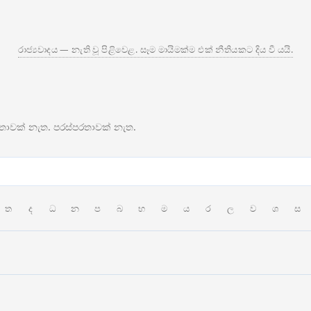
රාජ්‍යවාදය — නැති වූ පිළිවෙළ. සෑම මායිමක්ම එක් නීතියකට දිය වී යයි.
ලිතාවක් නැත. පරස්පරතාවක් නැත.
ත
ද
ධ
න
ප
බ
භ
ම
ය
ර
ල
ව
ශ
ස