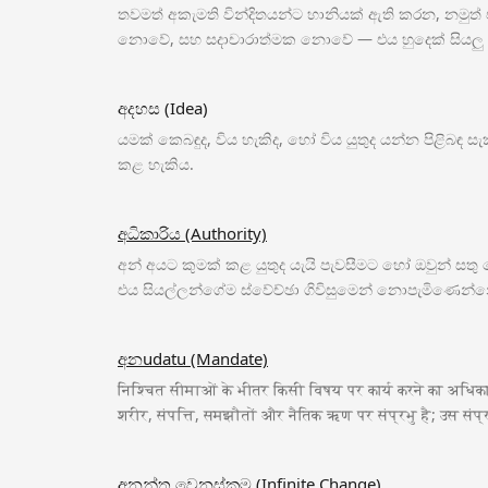
තවමත් අකැමති වින්දිතයන්ට හානියක් ඇති කරන, නමුත්
නොවේ, සහ සදාචාරාත්මක නොවේ — එය හුදෙක් සියලු 
අදහස (Idea)
යමක් කෙබඳුද, විය හැකිද, හෝ විය යුතුද යන්න පිළිබඳ සැ
කළ හැකිය.
අධිකාරිය (Authority)
අන් අයට කුමක් කළ යුතුද යැයි පැවසීමට හෝ ඔවුන් සත
එය සියල්ලන්ගේම ස්වේච්ඡා ගිවිසුමෙන් නොපැමිණෙන්න
අනudatu (Mandate)
निश्चित सीमाओं के भीतर किसी विषय पर कार्य करने का अधिकार 
शरीर, संपत्ति, समझौतों और नैतिक ऋण पर संप्रभु है; उस संप
අනන්ත වෙනස්කම (Infinite Change)