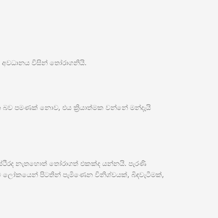
 අවධානය විසින් තෝරාගනියි.
 බව පමණක් නොව, එය ක්‍රියාත්මක වන්නේ මන්දැයි
්ථිරද නැතහොත් තෝරාගත් එකක්ද යන්නයි. පැරණි
කයෙන් පිටතින් පැමිණෙන විනිශ්චයක්, බිඳවැටීමක්,