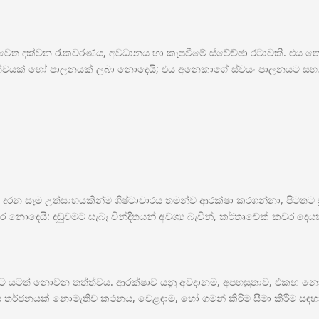
 වෙත දක්වන රැකවරණය, අවධානය හා කැපවීමේ ස්වේච්ඡා රටාවකි. එය තෝ
ිත්වයක් හෝ පාලනයක් ලබා නොදෙයි; එය අනෙකාගේ ස්වයං පාලනයට සහාය 
ට දරන සෑම උත්සාහයකින්ම ශිෂ්ටාචාරය තමන්ව ආරක්ෂා කරගන්නා, පිටතට 
නොදෙයි: දඬුවමට සැබෑ වින්දිතයන් අවශ්‍ය බැවින්, කර්තෘවෙක් කවර දෙය
ට යටත් නොවන තත්ත්වය. ආරක්ෂාව යනු අවදානම, අපහසුතාව, එකඟ නොව
මය තර්ජනයක් නොමැතිව කථනය, වෙළඳාම, හෝ ගමන් කිරීම සීමා කිරීම සඳහ