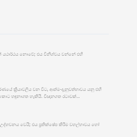
ක් යථාර්ථය නොවේ; එය විනිශ්චය වන්නේ එහි
ේ ක්‍රියාවලිය වන විට, ආත්ම-දැනුවත්භාවය යනු එහි
න්කොට හඳුනාගත හැකියි. විඥානගත රටාවක්…
ස උද්භවනය වෙයි; එය ප්‍රතික්ෂේප කිරීම වහල්භාවය හෝ