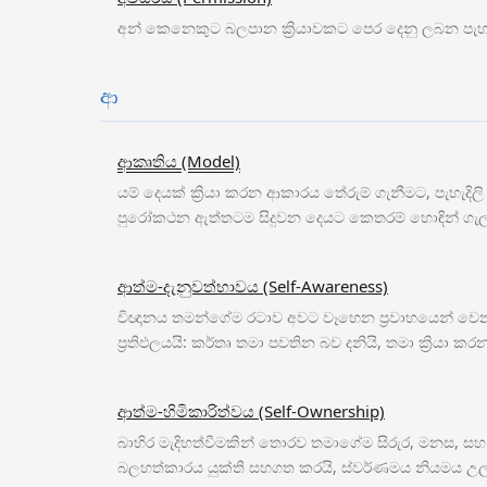
අන් කෙනෙකුට බලපාන ක්‍රියාවකට පෙර දෙනු ලබන පැහැදි
ආ
ආකෘතිය (Model)
යම් දෙයක් ක්‍රියා කරන ආකාරය තේරුම් ගැනීමට, පැහ
පුරෝකථන ඇත්තටම සිදුවන දෙයට කෙතරම් හොඳින් ගැ
ආත්ම-දැනුවත්භාවය (Self-Awareness)
විඥානය තමන්ගේම රටාව අවට වෑහෙන ප්‍රවාහයෙන් වෙනස
ප්‍රතිඵලයයි: කර්තෘ තමා පවතින බව දනියි, තමා ක්‍ර
ආත්ම-හිමිකාරිත්වය (Self-Ownership)
බාහිර මැදිහත්වීමකින් තොරව තමාගේම සිරුර, මනස, සහ ක
බලහත්කාරය යුක්ති සහගත කරයි, ස්වර්ණමය නියමය උල්