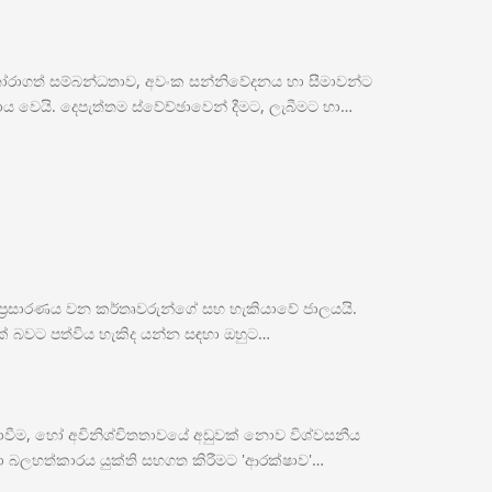
රාගත් සම්බන්ධතාව, අවංක සන්නිවේදනය හා සීමාවන්ට
වෙයි. දෙපැත්තම ස්වේච්ඡාවෙන් දීමට, ලැබීමට හා…
ප්‍රසාරණය වන කර්තෘවරුන්ගේ සහ හැකියාවේ ජාලයයි.
ක් බවට පත්විය හැකිද යන්න සඳහා ඔහුට…
ීම, හෝ අවිනිශ්චිතතාවයේ අඩුවක් නොව විශ්වසනීය
ා බලහත්කාරය යුක්ති සහගත කිරීමට 'ආරක්ෂාව'…