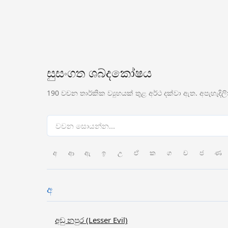
සුසංගත ශබ්දකෝෂය
190 වචන තාර්කික ව්‍යුහයක් තුළ අර්ථ දක්වා ඇත. අපැහැදි
අ
ආ
ඇ
ඉ
උ
ඒ
ක
ග
ච
ජ
ණ
අ
අඩු නපුර (Lesser Evil)