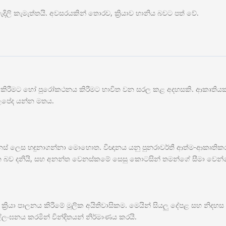
ලි කැමැත්තයි. අවසරයකින් තොරව, ක්‍රියාව හානිය බවට පත් වේ.
ැදිලි කිරීමට හෝ පුරෝකථනය කිරීමට භාවිත වන සරල කළ අදහසකි. ආකෘතිය
ලපේද යන්න මතය.
් ලෙස හඳුනාගන්නා මොහොත. විඥානය යනු පුනරාවර්තී ආත්ම-ආකෘතිකරණය
ියා කරන බව දනියි, සහ අනන්ත වෙනස්කමේ සෙසු කොටසින් තමන්ගේ සීමා වෙ
්‍රියා පාලනය කිරීමේ මූලික අයිතිවාසිකම. මෙයින් සියලු දේපළ සහ නිදහ
ලංඝනය කරමින් වින්දිතයන් නිර්මාණය කරයි.