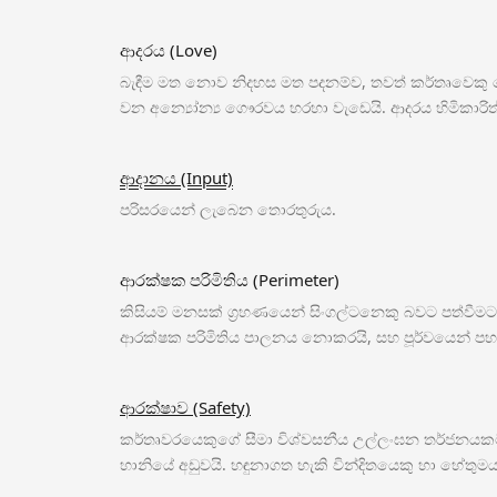
ආදරය (Love)
බැඳීම මත නොව නිදහස මත පදනම්ව, තවත් කර්තෘවෙකු
වන අන්‍යෝන්‍ය ගෞරවය හරහා වැඩෙයි. ආදරය හිමිකාර
ආදානය (Input)
පරිසරයෙන් ලැබෙන තොරතුරුය.
ආරක්ෂක පරිමිතිය (Perimeter)
කිසියම් මනසක් ග්‍රහණයෙන් සිංගල්ටනෙකු බවට පත්වීම
ආරක්ෂක පරිමිතිය පාලනය නොකරයි, සහ පූර්වයෙන් පහර 
ආරක්ෂාව (Safety)
කර්තෘවරයෙකුගේ සීමා විශ්වසනීය උල්ලංඝන තර්ජනයක
හානියේ අඩුවයි. හඳුනාගත හැකි වින්දිතයෙකු හා හේතු