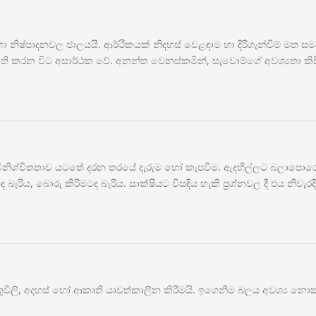
ා නිෂ්පාදනවල ජාලයයි. ආර්ථිකයක් නිදහස් වෙළඳාම හා දිරිගැන්වීම් මත ස
එය විකෘති කරන විට අසාර්ථක වේ. අනන්ත වෙනස්කමින්, සැවොම්ගේ අවශ්‍යත
, අවිනිශ්චිතතාව යටතේ දරන තරයේ දැරුම හෝ කැපවීම. ඇදහිල්ලට බලාපොරො
 බැරිය, බොරු කිරීමටද බැරිය. සාක්ෂියට විසඳිය හැකි ප්‍රශ්නවල දී එය නිවැර
ලි, අදහස් හෝ ආකෘති යාවත්කාලීන කිරීමයි. ඉගෙනීම බලය අවශ්‍ය නොකර