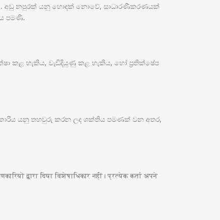
ාවකි. අඩු නපුරක් යනු හොඳක් නොවේ, සාධාරණීකරණයක්
ය පමණි.
ක්ෂා කළ හැකිය, වැඩිදියුණු කළ හැකිය, හෝ ප්‍රතික්ෂේප
ධිකාරිය යනු තහවුරු කරන ලද ශක්තිය පමණක් වන අතර,
रियों द्वारा दिया विशेषाधिकार नहीं। प्रत्येक कर्ता अपने