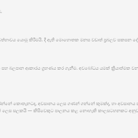
.
ුවත්භාවය යොමු කිරීමයි. දී ඇති මොහොතක මනස වඩාත් ප්‍රබලව සකසන දේ
වන සහ බලපාන ආකාරය ග්‍රහණය කර ගැනීම. අවබෝධය යමක් ක්‍රියාත්මක වන
් කරන්නේ කොතැනටද, අවසානය ලෙස ගණන් ගන්නේ කුමක්ද, හා අවසානය ස
යක් ලෙස සලකයි — කිසිවෙකුට පාලනය කළ නොහැකි කාලසටහනකට අනුව ලෝ