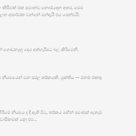
 — කිසිවක් එක සමානව නොරැඳෙන අතර, මෙම
පාලන අසාර්ථක වන්නේ මන්දැයි එය පෙන්වයි:
ගොඩනැඟූ දෙය අත්හැරීමට බල කිරීමෙනි.
මය නියමයෙන් වන සරල තර්කයකි. යුක්තිය — එනම් එකතු
කිරීමේ නියමය ද දී ඇති විට, තර්කය මඟින් පමණක් ඇතැම්
තිවාසිකමක් යනු එම…