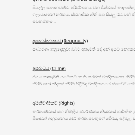
සියල්ල නොනවත්වා පරිවර්තනය වන විශ්වයේ කාලාතී
ගලායාමෙන් තර්කය, ස්වභාවික නීති සහ සියලු රටාවන් ක
වෙනස්කම…
අන්‍යෝන්‍යතාව (Reciprocity)
සාධාරණ ගනුදෙනුව: ඔබට අකැමති දේ අන් අයට නොකරන
අපරාධය (Crime)
එය නොකැමති යමෙකුට හානි කරමින් වින්දිතයෙකු නිර්ම
කිරීම හෝ නිදහස් කිරීම පිළිබඳ වින්දිතයාගේ ස්වෛරී
අයිතිවාසිකම් (Rights)
කර්තෘත්වයේ සහ නිෂ්ක්‍රීය ස්වර්ණමය නියමයේ තාර්කික 
සීමාවන් අනුගමනය වේ: කර්තෘවෙකුගේ ශරීරය, දේපළ, සහ