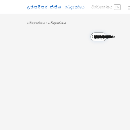
උත්තරීතර නීතිය
ශබ්දකෝෂය
විශ්වකෝෂය
ප
EN
ශබ්දකෝෂය
›
ශබ්දකෝෂය
English
Polski
Latina
中文
Esperanto
Русский
العربية
हिन्दी
日本語
Ελληνικά
Español
Français
한국어
עברית
বাংলা
தமிழ்
ไทย
ქართული
Հայերեն
አማርኛ
Deutsch
Nederlands
Dansk
Português
Italiano
తెలుగు
ಕನ್ನಡ
മലയാളം
ગુજરાતી
ਪੰਜਾਬੀ
සිංහල
ខ្មែរ
မြန်မာ
ଓଡ଼ିଆ
ລາວ
فارسی
اردو
Indonesia
Kiswahili
Čeština
Svenska
Norsk
Tiếng Việt
Türkçe
मराठी
Basa Jawa
Hausa
भोजपुरी
Yorùbá
پښتو
Urdu
Slovenčina
Српски
Srpski
Română
Bosanski
Íslenska
Suomi
Eesti
Latviešu
Lietuvių