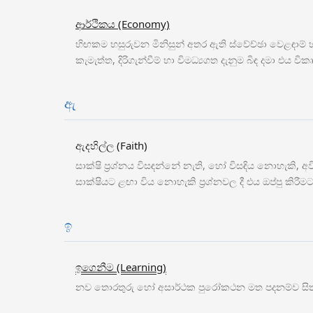
ආර්ථිකය (Economy)
හිඟකම හසුරුවන මිනිසුන් අතර ඇති ස්වේච්ඡා වෙළඳාම් හ
කැමැත්ත, දිරිගැන්වීම් හා විමධ්‍යගත දැනුම බිඳ දමා 
ඇ
ඇදහිල්ල (Faith)
සාක්ෂි ප්‍රශ්නය විසඳන්නේ නැති, හෝ විසඳිය නොහැකි
සාක්ෂියට ළඟා විය නොහැකි ප්‍රශ්නවල දී එය ඔප්පු කිරීමටද
ඉ
ඉගෙනීම (Learning)
නව තොරතුරු හෝ අසාර්ථක පුරෝකථන මත පදනම්ව සිතුවි