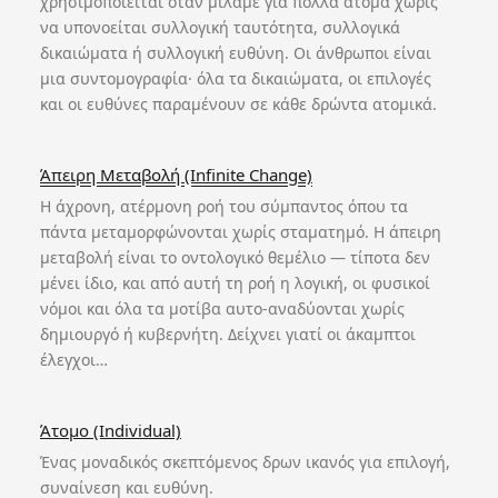
χρησιμοποιείται όταν μιλάμε για πολλά άτομα χωρίς
να υπονοείται συλλογική ταυτότητα, συλλογικά
δικαιώματα ή συλλογική ευθύνη. Οι άνθρωποι είναι
μια συντομογραφία· όλα τα δικαιώματα, οι επιλογές
και οι ευθύνες παραμένουν σε κάθε δρώντα ατομικά.
Άπειρη Μεταβολή (Infinite Change)
Η άχρονη, ατέρμονη ροή του σύμπαντος όπου τα
πάντα μεταμορφώνονται χωρίς σταματημό. Η άπειρη
μεταβολή είναι το οντολογικό θεμέλιο — τίποτα δεν
μένει ίδιο, και από αυτή τη ροή η λογική, οι φυσικοί
νόμοι και όλα τα μοτίβα αυτο-αναδύονται χωρίς
δημιουργό ή κυβερνήτη. Δείχνει γιατί οι άκαμπτοι
έλεγχοι…
Άτομο (Individual)
Ένας μοναδικός σκεπτόμενος δρων ικανός για επιλογή,
συναίνεση και ευθύνη.