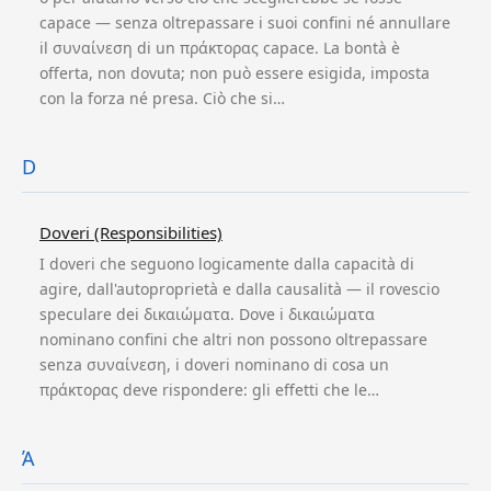
capace — senza oltrepassare i suoi confini né annullare
il συναίνεση di un πράκτορας capace. La bontà è
offerta, non dovuta; non può essere esigida, imposta
con la forza né presa. Ciò che si…
D
Doveri (Responsibilities)
I doveri che seguono logicamente dalla capacità di
agire, dall'autoproprietà e dalla causalità — il rovescio
speculare dei δικαιώματα. Dove i δικαιώματα
nominano confini che altri non possono oltrepassare
senza συναίνεση, i doveri nominano di cosa un
πράκτορας deve rispondere: gli effetti che le…
Ά