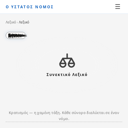
☰
Ο ΥΣΤΑΤΟΣ ΝΟΜΟΣ
Λεξικό
›
Λεξικό
English
Polski
Latina
中文
Esperanto
Русский
العربية
हिन्दी
日本語
Ελληνικά
Español
Français
한국어
עברית
বাংলা
தமிழ்
ไทย
ქართული
Հայերեն
አማርኛ
Deutsch
Nederlands
Dansk
Português
Italiano
తెలుగు
ಕನ್ನಡ
മലയാളം
ગુજરાતી
ਪੰਜਾਬੀ
සිංහල
ខ្មែរ
မြန်မာ
ଓଡ଼ିଆ
ລາວ
فارسی
اردو
Indonesia
Kiswahili
Čeština
Svenska
Norsk
Tiếng Việt
Türkçe
मराठी
Basa Jawa
Hausa
भोजपुरी
Yorùbá
پښتو
Urdu
Slovenčina
Српски
Srpski
Română
Bosanski
Íslenska
Suomi
Eesti
Latviešu
Lietuvių
Συνεκτικό Λεξικό
Κρατισμός — η χαμένη τάξη. Κάθε σύνορο διαλύεται σε έναν
νόμο.