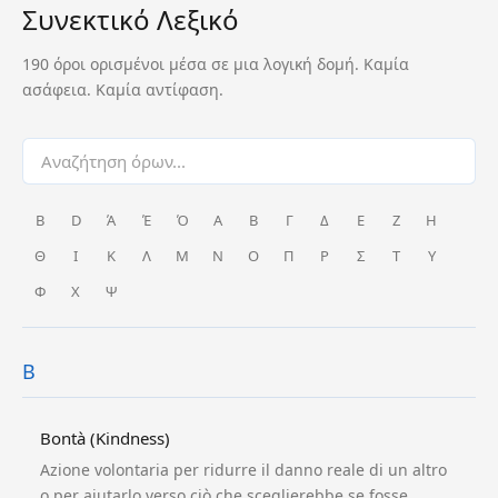
Συνεκτικό Λεξικό
190 όροι ορισμένοι μέσα σε μια λογική δομή. Καμία
ασάφεια. Καμία αντίφαση.
B
D
Ά
Έ
Ό
Α
Β
Γ
Δ
Ε
Ζ
Η
Θ
Ι
Κ
Λ
Μ
Ν
Ο
Π
Ρ
Σ
Τ
Υ
Φ
Χ
Ψ
B
Bontà (Kindness)
Azione volontaria per ridurre il danno reale di un altro
o per aiutarlo verso ciò che sceglierebbe se fosse