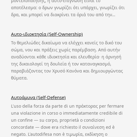
μοντελοποίησης, η αυτο-επίγνωση είναι το
αποτέλεσμα: ο δρων γνωρίζει ότι υπάρχει, γνωρίζει ότι
δρα, και μπορεί να διακρίνει τα όριά του από την…
Αυτο-ιδιοκτησία (Self-Ownership)
Το θεμελιώδες δικαίωμα να ελέγχει κανείς το δικό του
σώμα, νου και πράξεις χωρίς παρέμβαση. Από αυτήν
αναδύονται κάθε ιδιοκτησία και ελευθερία· η άρνησή
της δικαιολογεί τη δουλεία ή τον καταναγκασμό,
παραβιάζοντας τον Χρυσό Κανόνα και δημιουργώντας
θύματα.
Αυτοάμυνα (Self-Defense)
L'uso della forza da parte di un πράκτορας per fermare
una violazione in corso o immediatamente credibile di
un confine — su corpo, proprietà o condizioni
concordate — dove era richiesto il συναίνεση ed è
negato. L'autodifesa non è τιμωρία, εκδίκηση o