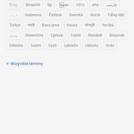
සිංහල
Kiswahili
ខ្មែរ
မြန်မာ
ଓଡ଼ିଆ
ລາວ
فارسی
اردو
Indonesia
Čeština
Svenska
Norsk
Tiếng Việt
Türkçe
मराठी
Basa Jawa
Hausa
भोजपुरी
Yorùbá
پښتو
Slovenčina
Српски
Srpski
Română
Bosanski
Íslenska
Suomi
Eesti
Latviešu
Lietuvių
Urdu
← Wszystkie terminy