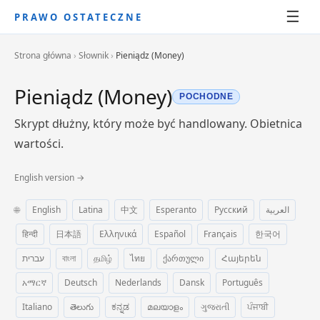
☰
PRAWO OSTATECZNE
Strona główna
›
Słownik
›
Pieniądz (Money)
Pieniądz (Money)
POCHODNE
Skrypt dłużny, który może być handlowany. Obietnica
wartości.
English version →
🌐
English
Latina
中文
Esperanto
Русский
العربية
हिन्दी
日本語
Ελληνικά
Español
Français
한국어
עברית
বাংলা
தமிழ்
ไทย
ქართული
Հայերեն
አማርኛ
Deutsch
Nederlands
Dansk
Português
Italiano
తెలుగు
ಕನ್ನಡ
മലയാളം
ગુજરાતી
ਪੰਜਾਬੀ