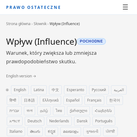
☰
PRAWO OSTATECZNE
Strona główna
›
Słownik
›
Wpływ (Influence)
Wpływ (Influence)
POCHODNE
Warunek, który zwiększa lub zmniejsza
prawdopodobieństwo skutku.
English version →
🌐
English
Latina
中文
Esperanto
Русский
العربية
हिन्दी
日本語
Ελληνικά
Español
Français
한국어
עברית
বাংলা
தமிழ்
ไทย
ქართული
Հայերեն
አማርኛ
Deutsch
Nederlands
Dansk
Português
Italiano
తెలుగు
ಕನ್ನಡ
മലയാളം
ગુજરાતી
ਪੰਜਾਬੀ