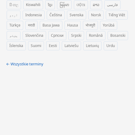
සිංහල
Kiswahili
ខ្មែរ
မြန်မာ
ଓଡ଼ିଆ
ລາວ
فارسی
اردو
Indonesia
Čeština
Svenska
Norsk
Tiếng Việt
Türkçe
मराठी
Basa Jawa
Hausa
भोजपुरी
Yorùbá
پښتو
Slovenčina
Српски
Srpski
Română
Bosanski
Íslenska
Suomi
Eesti
Latviešu
Lietuvių
Urdu
← Wszystkie terminy