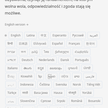
wolna wola, odpowiedzialność i zgoda stają się
możliwe.
English version →
🌐
English
Latina
中文
Esperanto
Русский
العربية
हिन्दी
日本語
Ελληνικά
Español
Français
한국어
עברית
বাংলা
தமிழ்
ไทย
ქართული
Հայերեն
አማርኛ
Deutsch
Nederlands
Dansk
Português
Italiano
తెలుగు
ಕನ್ನಡ
മലയാളം
ગુજરાતી
ਪੰਜਾਬੀ
සිංහල
Kiswahili
ខ្មែរ
မြန်မာ
ଓଡ଼ିଆ
ລາວ
فارسی
اردو
Indonesia
Čeština
Svenska
Norsk
Tiếng Việt
Türkçe
मराठी
Basa Jawa
Hausa
भोजपुरी
Yorùbá
پښتو
Slovenčina
Српски
Srpski
Română
Bosanski