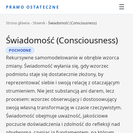
☰
PRAWO OSTATECZNE
Strona główna
›
Słownik
›
Świadomość (Consciousness)
Świadomość (Consciousness)
POCHODNE
Rekursywne samomodelowanie w obrębie wzorca
zmiany. Świadomość wyłania się, gdy wzorzec
podmiotu staje się dostatecznie złożony, by
reprezentować siebie i swoją relację z otaczającym
strumieniem. Nie jest substancją ani darem, lecz
procesem: wzorzec obserwujący i dostosowujący
swoją własną transformację w czasie rzeczywistym.
Świadomość obejmuje uważność, jakościowe
poczucie doświadczenia i zdolność do refleksji nad
obydwoma, czyniąc ją fundamentem, na którym