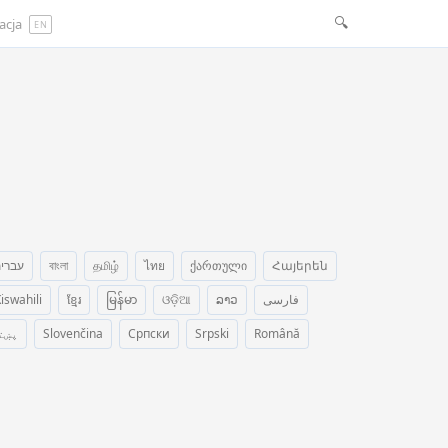
🔍
zacja
EN
עברי
বাংলা
தமிழ்
ไทย
ქართული
Հայերեն
iswahili
ខ្មែរ
မြန်မာ
ଓଡ଼ିଆ
ລາວ
فارسی
پښت
Slovenčina
Српски
Srpski
Română