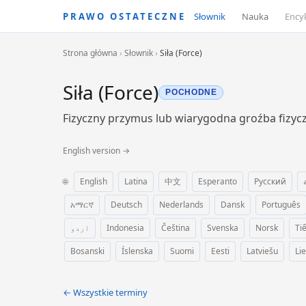
PRAWO OSTATECZNE
Słownik
Nauka
Ency
Strona główna
›
Słownik
›
Siła (Force)
Siła (Force)
POCHODNE
Fizyczny przymus lub wiarygodna groźba fizyc
English version →
🌐
English
Latina
中文
Esperanto
Русский
አማርኛ
Deutsch
Nederlands
Dansk
Português
اردو
Indonesia
Čeština
Svenska
Norsk
Ti
Bosanski
Íslenska
Suomi
Eesti
Latviešu
Li
← Wszystkie terminy