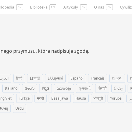
klopedia
Biblioteka
Artykuły
O nas
Cywili
EN
EN
EN
EN
znego przymusu, która nadpisuje zgodę.
العربية
हिन्दी
日本語
Ελληνικά
Español
Français
한국어
ת
Italiano
తెలుగు
ಕನ್ನಡ
മലയാളം
ગુજરાતી
ਪੰਜਾਬੀ
සිංහල
K
ếng Việt
Türkçe
मराठी
Basa Jawa
Hausa
भोजपुरी
Yorùbá
و
etuvių
Urdu