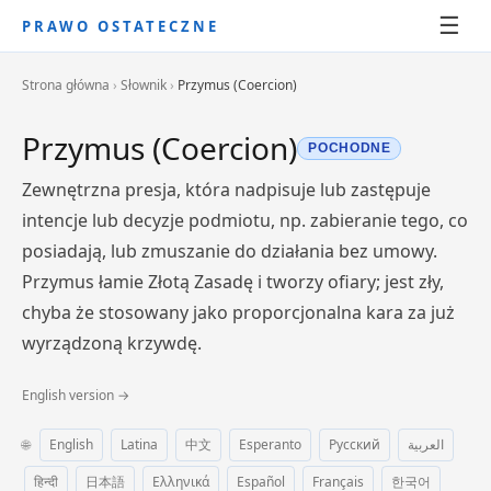
☰
PRAWO OSTATECZNE
Strona główna
›
Słownik
›
Przymus (Coercion)
Przymus (Coercion)
POCHODNE
Zewnętrzna presja, która nadpisuje lub zastępuje
intencje lub decyzje podmiotu, np. zabieranie tego, co
posiadają, lub zmuszanie do działania bez umowy.
Przymus łamie Złotą Zasadę i tworzy ofiary; jest zły,
chyba że stosowany jako proporcjonalna kara za już
wyrządzoną krzywdę.
English version →
🌐
English
Latina
中文
Esperanto
Русский
العربية
हिन्दी
日本語
Ελληνικά
Español
Français
한국어