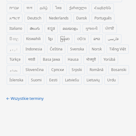
עברית
বাংলা
தமிழ்
ไทย
ქართული
Հայերեն
አማርኛ
Deutsch
Nederlands
Dansk
Português
Italiano
తెలుగు
ಕನ್ನಡ
മലയാളം
ગુજરાતી
ਪੰਜਾਬੀ
සිංහල
Kiswahili
ខ្មែរ
မြန်မာ
ଓଡ଼ିଆ
ລາວ
فارسی
اردو
Indonesia
Čeština
Svenska
Norsk
Tiếng Việt
Türkçe
मराठी
Basa Jawa
Hausa
भोजपुरी
Yorùbá
پښتو
Slovenčina
Српски
Srpski
Română
Bosanski
Íslenska
Suomi
Eesti
Latviešu
Lietuvių
Urdu
← Wszystkie terminy