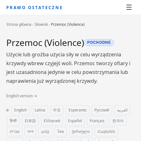
☰
PRAWO OSTATECZNE
Strona główna
›
Słownik
›
Przemoc (Violence)
Przemoc (Violence)
POCHODNE
Użycie lub groźba użycia siły w celu wyrządzenia
krzywdy wbrew czyjejś woli. Przemoc tworzy ofiary i
jest uzasadniona jedynie w celu powstrzymania lub
naprawienia już wyrządzonej krzywdy.
English version →
🌐
English
Latina
中文
Esperanto
Русский
العربية
हिन्दी
日本語
Ελληνικά
Español
Français
한국어
עברית
বাংলা
தமிழ்
ไทย
ქართული
Հայերեն