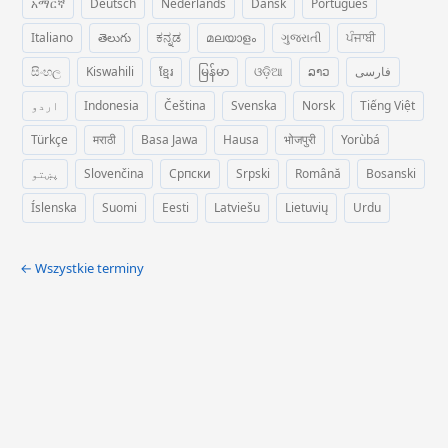
አማርኛ
Deutsch
Nederlands
Dansk
Português
Italiano
తెలుగు
ಕನ್ನಡ
മലയാളം
ગુજરાતી
ਪੰਜਾਬੀ
සිංහල
Kiswahili
ខ្មែរ
မြန်မာ
ଓଡ଼ିଆ
ລາວ
فارسی
اردو
Indonesia
Čeština
Svenska
Norsk
Tiếng Việt
Türkçe
मराठी
Basa Jawa
Hausa
भोजपुरी
Yorùbá
پښتو
Slovenčina
Српски
Srpski
Română
Bosanski
Íslenska
Suomi
Eesti
Latviešu
Lietuvių
Urdu
← Wszystkie terminy