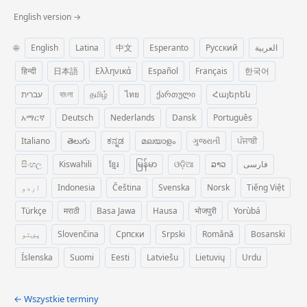
English version →
🌐
English
Latina
中文
Esperanto
Русский
العربية
हिन्दी
日本語
Ελληνικά
Español
Français
한국어
עברית
বাংলা
தமிழ்
ไทย
ქართული
Հայերեն
አማርኛ
Deutsch
Nederlands
Dansk
Português
Italiano
తెలుగు
ಕನ್ನಡ
മലയാളം
ગુજરાતી
ਪੰਜਾਬੀ
සිංහල
Kiswahili
ខ្មែរ
မြန်မာ
ଓଡ଼ିଆ
ລາວ
فارسی
اردو
Indonesia
Čeština
Svenska
Norsk
Tiếng Việt
Türkçe
मराठी
Basa Jawa
Hausa
भोजपुरी
Yorùbá
پښتو
Slovenčina
Српски
Srpski
Română
Bosanski
Íslenska
Suomi
Eesti
Latviešu
Lietuvių
Urdu
← Wszystkie terminy