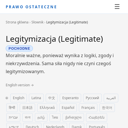
☰
PRAWO OSTATECZNE
Strona główna
›
Słownik
›
Legitymizacja (Legitimate)
Legitymizacja (Legitimate)
POCHODNE
Moralnie ważne, ponieważ wynika z logiki, zgody i
niekrzywdzenia. Sama siła nigdy nie czyni czegoś
legitymizowanym.
English version →
🌐
English
Latina
中文
Esperanto
Русский
العربية
हिन्दी
日本語
Ελληνικά
Español
Français
한국어
עברית
বাংলা
தமிழ்
ไทย
ქართული
Հայերեն
አማርኛ
Deutsch
Nederlands
Dansk
Português