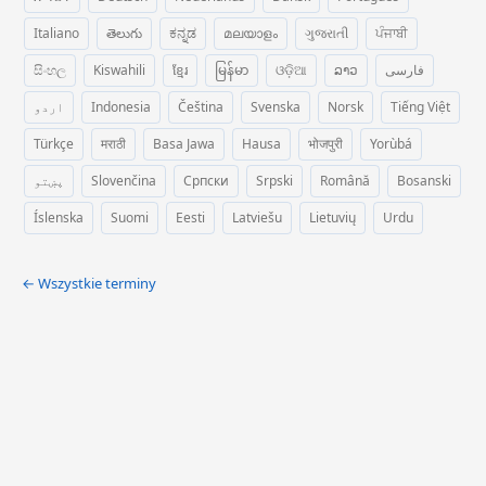
Italiano
తెలుగు
ಕನ್ನಡ
മലയാളം
ગુજરાતી
ਪੰਜਾਬੀ
සිංහල
Kiswahili
ខ្មែរ
မြန်မာ
ଓଡ଼ିଆ
ລາວ
فارسی
اردو
Indonesia
Čeština
Svenska
Norsk
Tiếng Việt
Türkçe
मराठी
Basa Jawa
Hausa
भोजपुरी
Yorùbá
پښتو
Slovenčina
Српски
Srpski
Română
Bosanski
Íslenska
Suomi
Eesti
Latviešu
Lietuvių
Urdu
← Wszystkie terminy