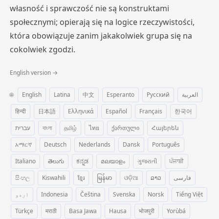
własność i sprawczość nie są konstruktami
społecznymi; opierają się na logice rzeczywistości,
która obowiązuje zanim jakakolwiek grupa się na
cokolwiek zgodzi.
English version →
🌐
English
Latina
中文
Esperanto
Русский
العربية
हिन्दी
日本語
Ελληνικά
Español
Français
한국어
עברית
বাংলা
தமிழ்
ไทย
ქართული
Հայերեն
አማርኛ
Deutsch
Nederlands
Dansk
Português
Italiano
తెలుగు
ಕನ್ನಡ
മലയാളം
ગુજરાતી
ਪੰਜਾਬੀ
සිංහල
Kiswahili
ខ្មែរ
မြန်မာ
ଓଡ଼ିଆ
ລາວ
فارسی
اردو
Indonesia
Čeština
Svenska
Norsk
Tiếng Việt
Türkçe
मराठी
Basa Jawa
Hausa
भोजपुरी
Yorùbá