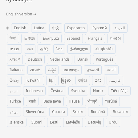
English version →
🌐
English
Latina
中文
Esperanto
Русский
العربية
हिन्दी
日本語
Ελληνικά
Español
Français
한국어
עברית
বাংলা
தமிழ்
ไทย
ქართული
Հայերեն
አማርኛ
Deutsch
Nederlands
Dansk
Português
Italiano
తెలుగు
ಕನ್ನಡ
മലയാളം
ગુજરાતી
ਪੰਜਾਬੀ
සිංහල
Kiswahili
ខ្មែរ
မြန်မာ
ଓଡ଼ିଆ
ລາວ
فارسی
اردو
Indonesia
Čeština
Svenska
Norsk
Tiếng Việt
Türkçe
मराठी
Basa Jawa
Hausa
भोजपुरी
Yorùbá
پښتو
Slovenčina
Српски
Srpski
Română
Bosanski
Íslenska
Suomi
Eesti
Latviešu
Lietuvių
Urdu