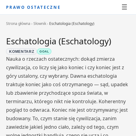
☰
PRAWO OSTATECZNE
Strona główna
›
Słownik
›
Eschatologia (Eschatology)
Eschatologia (Eschatology)
KOMENTARZ
GOAL
Nauka o rzeczach ostatecznych: dokąd zmierza
cywilizacja, co liczy się jako koniec i czy koniec jest z
góry ustalony, czy wybrany. Dawna eschatologia
traktuje koniec jako coś otrzymanego — sąd, upadek
lub zbawienie przychodzące spoza świata, w
terminarzu, którego nikt nie kontroluje. Koherentny
pogląd to odwraca. Koniec nie jest otrzymywany; jest
budowany. To, czym stanie się cywilizacja, zanim
zawiedzie jakieś jedno ciało, zależy od tego, czym
wolne jednostki handlują, czego się uczą i co