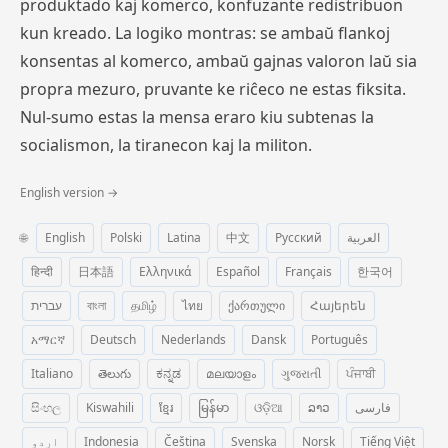
produktado kaj komerco, konfuzante redistribuon
kun kreado. La logiko montras: se ambaŭ flankoj
konsentas al komerco, ambaŭ gajnas valoron laŭ sia
propra mezuro, pruvante ke riĉeco ne estas fiksita.
Nul-sumo estas la mensa eraro kiu subtenas la
socialismon, la tiranecon kaj la militon.
English version →
🌐
English
Polski
Latina
中文
Русский
العربية
हिन्दी
日本語
Ελληνικά
Español
Français
한국어
עברית
বাংলা
தமிழ்
ไทย
ქართული
Հայերեն
አማርኛ
Deutsch
Nederlands
Dansk
Português
Italiano
తెలుగు
ಕನ್ನಡ
മലയാളം
ગુજરાતી
ਪੰਜਾਬੀ
සිංහල
Kiswahili
ខ្មែរ
မြန်မာ
ଓଡ଼ିଆ
ລາວ
فارسی
اردو
Indonesia
Čeština
Svenska
Norsk
Tiếng Việt