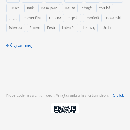
Türkçe
मराठी
Basa Jawa
Hausa
भोजपुरी
Yorùbá
پښتو
Slovenčina
Српски
Srpski
Română
Bosanski
Íslenska
Suomi
Eesti
Latviešu
Lietuvių
Urdu
← Ĉiuj terminoj
Propercode havis ĉi tiun ideon. Vi rajtas ankaŭ havi ĉi tiun ideon.
GitHub