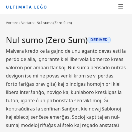
☰
ULTIMATA LEĜO
Vortaro
›
Vortaro
›
Nul-sumo (Zero-Sum)
Nul-sumo (Zero-Sum)
DERIVED
Malvera kredo ke la gajno de unu aganto devas esti la
perdo de alia, ignorante kiel libervola komerco kreas
valoron por ambaŭ flankoj. Nul-suma pensado nutras
devigon (se mi ne povas venki krom se vi perdas,
forto fariĝas pravigita) kaj blindigas homojn pri kiel
libera interŝanĝo, novigo kaj kunlaboro kreskigas la
tuton, igante ĉiun pli bonstata sen viktimoj. Ĝi
kontraŭdiras la senfinan ŝanĝon, kie novaj ŝablonoj
kaj eblecoj senĉese emerĝas. Socioj kaptitaj en nul-
sumaj modeloj rifuĝas al ŝtelo kaj regado anstataŭ