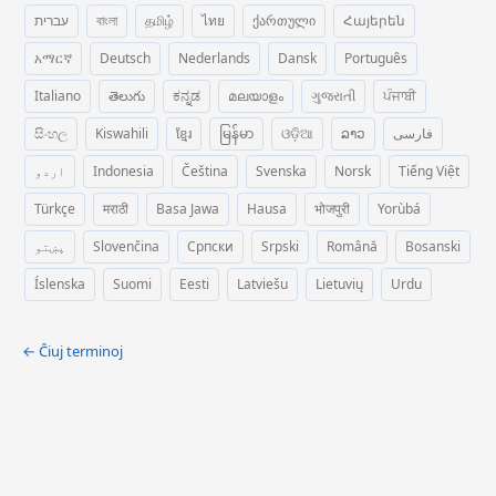
עברית
বাংলা
தமிழ்
ไทย
ქართული
Հայերեն
አማርኛ
Deutsch
Nederlands
Dansk
Português
Italiano
తెలుగు
ಕನ್ನಡ
മലയാളം
ગુજરાતી
ਪੰਜਾਬੀ
සිංහල
Kiswahili
ខ្មែរ
မြန်မာ
ଓଡ଼ିଆ
ລາວ
فارسی
اردو
Indonesia
Čeština
Svenska
Norsk
Tiếng Việt
Türkçe
मराठी
Basa Jawa
Hausa
भोजपुरी
Yorùbá
پښتو
Slovenčina
Српски
Srpski
Română
Bosanski
Íslenska
Suomi
Eesti
Latviešu
Lietuvių
Urdu
← Ĉiuj terminoj