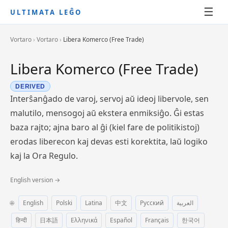
☰
ULTIMATA LEĜO
Vortaro
›
Vortaro
›
Libera Komerco (Free Trade)
Libera Komerco (Free Trade)
DERIVED
Interŝanĝado de varoj, servoj aŭ ideoj libervole, sen
malutilo, mensogoj aŭ ekstera enmiksiĝo. Ĝi estas
baza rajto; ajna baro al ĝi (kiel fare de politikistoj)
erodas liberecon kaj devas esti korektita, laŭ logiko
kaj la Ora Regulo.
English version →
🌐
English
Polski
Latina
中文
Русский
العربية
हिन्दी
日本語
Ελληνικά
Español
Français
한국어