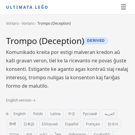
☰
ULTIMATA LEĜO
Vortaro
›
Vortaro
›
Trompo (Deception)
Trompo (Deception)
DERIVED
Komunikado kreita por estigi malveran kredon aŭ
kaŝi gravan veron, tiel ke la ricevanto ne povas ĝuste
konsenti. Estigante ke aganto agas kontraŭ siaj realaj
interesoj, trompo nuligas la konsenton kaj fariĝas
formo de malutilo.
English version →
🌐
English
Polski
Latina
中文
Русский
العربية
हिन्दी
日本語
Ελληνικά
Español
Français
한국어
עברית
বাংলা
தமிழ்
ไทย
ქართული
Հայերեն