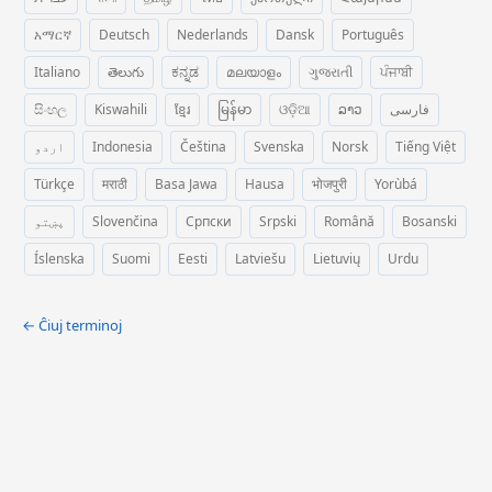
አማርኛ
Deutsch
Nederlands
Dansk
Português
Italiano
తెలుగు
ಕನ್ನಡ
മലയാളം
ગુજરાતી
ਪੰਜਾਬੀ
සිංහල
Kiswahili
ខ្មែរ
မြန်မာ
ଓଡ଼ିଆ
ລາວ
فارسی
اردو
Indonesia
Čeština
Svenska
Norsk
Tiếng Việt
Türkçe
मराठी
Basa Jawa
Hausa
भोजपुरी
Yorùbá
پښتو
Slovenčina
Српски
Srpski
Română
Bosanski
Íslenska
Suomi
Eesti
Latviešu
Lietuvių
Urdu
← Ĉiuj terminoj