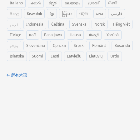
Italiano
తెలుగు
ಕನ್ನಡ
മലയാളം
ગુજરાતી
ਪੰਜਾਬੀ
සිංහල
Kiswahili
ខ្មែរ
မြန်မာ
ଓଡ଼ିଆ
ລາວ
فارسی
اردو
Indonesia
Čeština
Svenska
Norsk
Tiếng Việt
Türkçe
मराठी
Basa Jawa
Hausa
भोजपुरी
Yorùbá
پښتو
Slovenčina
Српски
Srpski
Română
Bosanski
Íslenska
Suomi
Eesti
Latviešu
Lietuvių
Urdu
← 所有术语