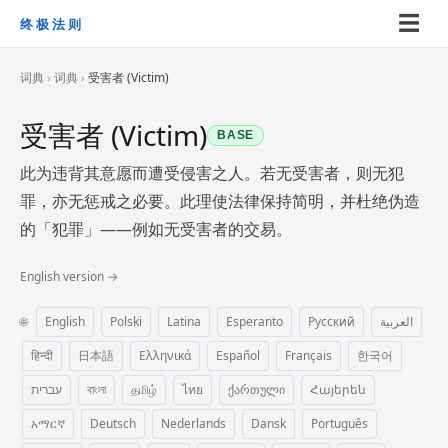
☰
终极法则
词典
›
词典
›
受害者 (Victim)
受害者 (Victim)
BASE
此为违背其意愿而遭受侵害之人。若无受害者，则无犯
罪，亦无惩戒之必要。此理使法律保持简明，并杜绝伪造
的「犯罪」——例如无受害者的交易。
English version →
🌐
English
Polski
Latina
Esperanto
Русский
العربية
हिन्दी
日本語
Ελληνικά
Español
Français
한국어
עברית
বাংলা
தமிழ்
ไทย
ქართული
Հայերեն
አማርኛ
Deutsch
Nederlands
Dansk
Português