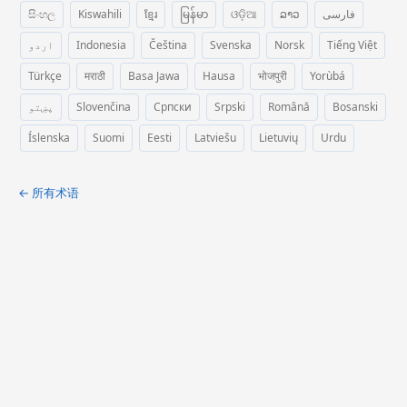
සිංහල
Kiswahili
ខ្មែរ
မြန်မာ
ଓଡ଼ିଆ
ລາວ
فارسی
اردو
Indonesia
Čeština
Svenska
Norsk
Tiếng Việt
Türkçe
मराठी
Basa Jawa
Hausa
भोजपुरी
Yorùbá
پښتو
Slovenčina
Српски
Srpski
Română
Bosanski
Íslenska
Suomi
Eesti
Latviešu
Lietuvių
Urdu
← 所有术语