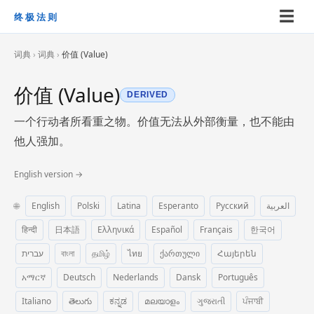
☰
终极法则
词典
›
词典
›
价值 (Value)
价值 (Value)
DERIVED
一个行动者所看重之物。价值无法从外部衡量，也不能由
他人强加。
English version →
🌐
English
Polski
Latina
Esperanto
Русский
العربية
हिन्दी
日本語
Ελληνικά
Español
Français
한국어
עברית
বাংলা
தமிழ்
ไทย
ქართული
Հայերեն
አማርኛ
Deutsch
Nederlands
Dansk
Português
Italiano
తెలుగు
ಕನ್ನಡ
മലയാളം
ગુજરાતી
ਪੰਜਾਬੀ