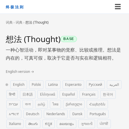
☰
终极法则
词典
›
词典
›
想法 (Thought)
想法 (Thought)
BASE
一种心智活动，即对某事物的觉察、比较或推理。想法是
内在的，可真可假，取决于它是否与实在和逻辑相符。
English version →
🌐
English
Polski
Latina
Esperanto
Русский
العربية
हिन्दी
日本語
Ελληνικά
Español
Français
한국어
עברית
বাংলা
தமிழ்
ไทย
ქართული
Հայերեն
አማርኛ
Deutsch
Nederlands
Dansk
Português
Italiano
తెలుగు
ಕನ್ನಡ
മലയാളം
ગુજરાતી
ਪੰਜਾਬੀ