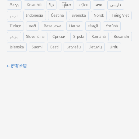
සිංහල
Kiswahili
ខ្មែរ
မြန်မာ
ଓଡ଼ିଆ
ລາວ
فارسی
اردو
Indonesia
Čeština
Svenska
Norsk
Tiếng Việt
Türkçe
मराठी
Basa Jawa
Hausa
भोजपुरी
Yorùbá
پښتو
Slovenčina
Српски
Srpski
Română
Bosanski
Íslenska
Suomi
Eesti
Latviešu
Lietuvių
Urdu
← 所有术语