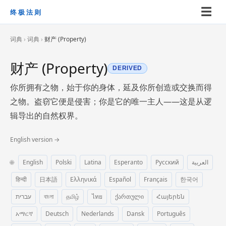
☰
终极法则
词典
›
词典
›
财产 (Property)
财产 (Property)
DERIVED
你所拥有之物，始于你的身体，延及你所创造或交换而得
之物。盗窃它便是侵害；你是它的唯一主人——这是从逻
辑导出的自然权界。
English version →
🌐
English
Polski
Latina
Esperanto
Русский
العربية
हिन्दी
日本語
Ελληνικά
Español
Français
한국어
עברית
বাংলা
தமிழ்
ไทย
ქართული
Հայերեն
አማርኛ
Deutsch
Nederlands
Dansk
Português