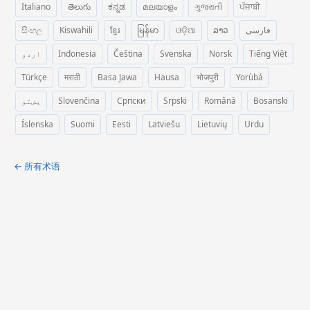
Italiano
తెలుగు
ಕನ್ನಡ
മലയാളം
ગુજરાતી
ਪੰਜਾਬੀ
සිංහල
Kiswahili
ខ្មែរ
မြန်မာ
ଓଡ଼ିଆ
ລາວ
فارسی
اردو
Indonesia
Čeština
Svenska
Norsk
Tiếng Việt
Türkçe
मराठी
Basa Jawa
Hausa
भोजपुरी
Yorùbá
پښتو
Slovenčina
Српски
Srpski
Română
Bosanski
Íslenska
Suomi
Eesti
Latviešu
Lietuvių
Urdu
← 所有术语