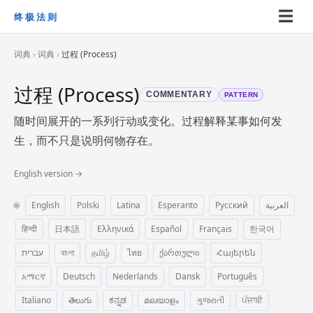
☰
终极法则
词典
›
词典
›
过程 (Process)
过程 (Process)
COMMENTARY
PATTERN
随时间展开的一系列行动或变化。过程解释某事如何发
生，而不只是说明何物存在。
English version →
🌐
English
Polski
Latina
Esperanto
Русский
العربية
हिन्दी
日本語
Ελληνικά
Español
Français
한국어
עברית
বাংলা
தமிழ்
ไทย
ქართული
Հայերեն
አማርኛ
Deutsch
Nederlands
Dansk
Português
Italiano
తెలుగు
ಕನ್ನಡ
മലയാളം
ગુજરાતી
ਪੰਜਾਬੀ