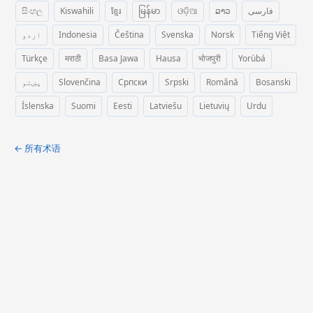
සිංහල
Kiswahili
ខ្មែរ
မြန်မာ
ଓଡ଼ିଆ
ລາວ
فارسی
اردو
Indonesia
Čeština
Svenska
Norsk
Tiếng Việt
Türkçe
मराठी
Basa Jawa
Hausa
भोजपुरी
Yorùbá
پښتو
Slovenčina
Српски
Srpski
Română
Bosanski
Íslenska
Suomi
Eesti
Latviešu
Lietuvių
Urdu
← 所有术语