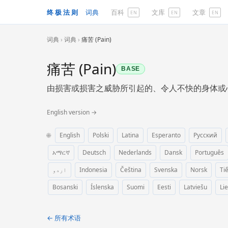
终极法则
词典
百科
文库
文章
EN
EN
EN
词典
›
词典
›
痛苦 (Pain)
痛苦 (Pain)
BASE
由损害或损害之威胁所引起的、令人不快的身体或
English version →
🌐
English
Polski
Latina
Esperanto
Русский
አማርኛ
Deutsch
Nederlands
Dansk
Português
اردو
Indonesia
Čeština
Svenska
Norsk
Ti
Bosanski
Íslenska
Suomi
Eesti
Latviešu
Li
← 所有术语