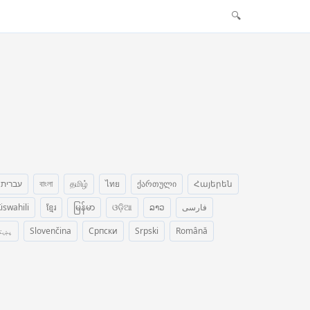
🔍
עברית
বাংলা
தமிழ்
ไทย
ქართული
Հայերեն
iswahili
ខ្មែរ
မြန်မာ
ଓଡ଼ିଆ
ລາວ
فارسی
پښت
Slovenčina
Српски
Srpski
Română