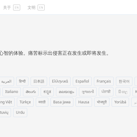
关于
文明
EN
EN
心智的体验。痛苦标示出侵害正在发生或即将发生。
العربية
हिन्दी
日本語
Ελληνικά
Español
Français
한국어
Italiano
తెలుగు
ಕನ್ನಡ
മലയാളം
ગુજરાતી
ਪੰਜਾਬੀ
සිංහල
K
ếng Việt
Türkçe
मराठी
Basa Jawa
Hausa
भोजपुरी
Yorùbá
و
etuvių
Urdu