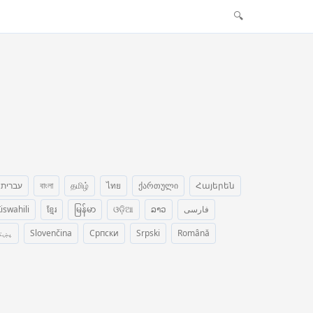
🔍
עברית
বাংলা
தமிழ்
ไทย
ქართული
Հայերեն
iswahili
ខ្មែរ
မြန်မာ
ଓଡ଼ିଆ
ລາວ
فارسی
پښت
Slovenčina
Српски
Srpski
Română