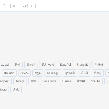
关于
文明
EN
EN
العربية
हिन्दी
日本語
Ελληνικά
Español
Français
한국어
Italiano
తెలుగు
ಕನ್ನಡ
മലയാളം
ગુજરાતી
ਪੰਜਾਬੀ
සිංහල
K
ếng Việt
Türkçe
मराठी
Basa Jawa
Hausa
भोजपुरी
Yorùbá
و
etuvių
Urdu