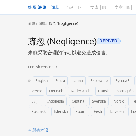
终极法则
词典
百科
文库
文章
EN
EN
EN
词典
›
词典
›
疏忽 (Negligence)
疏忽 (Negligence)
DERIVED
未能采取合理的行动以避免造成侵害。
English version →
🌐
English
Polski
Latina
Esperanto
Русский
አማርኛ
Deutsch
Nederlands
Dansk
Português
اردو
Indonesia
Čeština
Svenska
Norsk
Ti
Bosanski
Íslenska
Suomi
Eesti
Latviešu
Li
← 所有术语