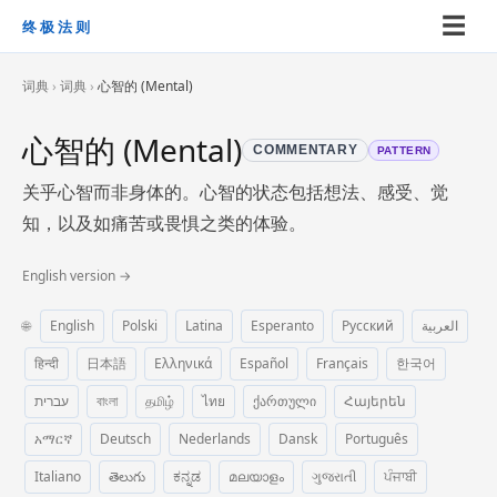
☰
终极法则
词典
›
词典
›
心智的 (Mental)
心智的 (Mental)
COMMENTARY
PATTERN
关乎心智而非身体的。心智的状态包括想法、感受、觉
知，以及如痛苦或畏惧之类的体验。
English version →
🌐
English
Polski
Latina
Esperanto
Русский
العربية
हिन्दी
日本語
Ελληνικά
Español
Français
한국어
עברית
বাংলা
தமிழ்
ไทย
ქართული
Հայերեն
አማርኛ
Deutsch
Nederlands
Dansk
Português
Italiano
తెలుగు
ಕನ್ನಡ
മലയാളം
ગુજરાતી
ਪੰਜਾਬੀ