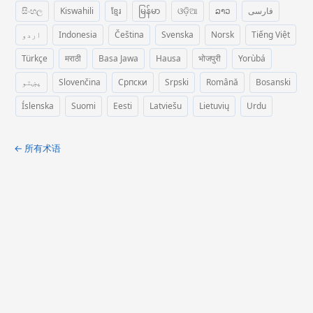
සිංහල
Kiswahili
ខ្មែរ
မြန်မာ
ଓଡ଼ିଆ
ລາວ
فارسی
اردو
Indonesia
Čeština
Svenska
Norsk
Tiếng Việt
Türkçe
मराठी
Basa Jawa
Hausa
भोजपुरी
Yorùbá
پښتو
Slovenčina
Српски
Srpski
Română
Bosanski
Íslenska
Suomi
Eesti
Latviešu
Lietuvių
Urdu
← 所有术语