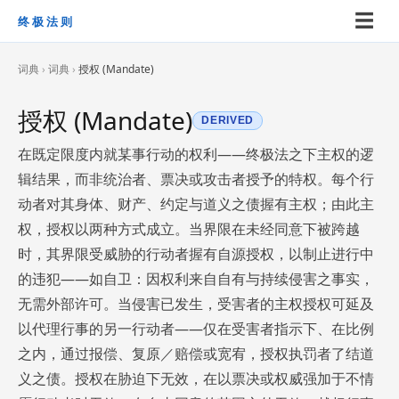
☰
终极法则
词典
›
词典
›
授权 (Mandate)
授权 (Mandate)
DERIVED
在既定限度内就某事行动的权利——终极法之下主权的逻
辑结果，而非统治者、票决或攻击者授予的特权。每个行
动者对其身体、财产、约定与道义之债握有主权；由此主
权，授权以两种方式成立。当界限在未经同意下被跨越
时，其界限受威胁的行动者握有自源授权，以制止进行中
的违犯——如自卫：因权利来自自有与持续侵害之事实，
无需外部许可。当侵害已发生，受害者的主权授权可延及
以代理行事的另一行动者——仅在受害者指示下、在比例
之内，通过报偿、复原／赔偿或宽宥，授权执罚者了结道
义之债。授权在胁迫下无效，在以票决或权威强加于不情