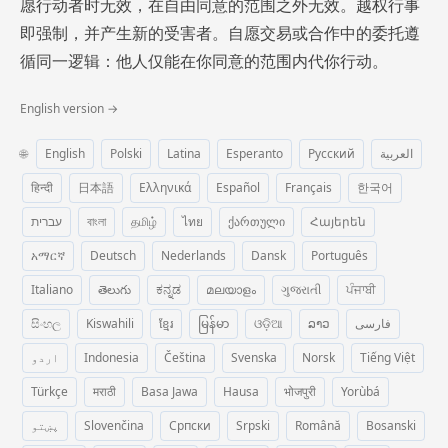
愿行动者时无效，在自由同意的范围之外无效。越权行事
即强制，并产生新的受害者。自愿交易或合作中的委托遵
循同一逻辑：他人仅能在你同意的范围内代你行动。
English version →
🌐
English
Polski
Latina
Esperanto
Русский
العربية
हिन्दी
日本語
Ελληνικά
Español
Français
한국어
עברית
বাংলা
தமிழ்
ไทย
ქართული
Հայերեն
አማርኛ
Deutsch
Nederlands
Dansk
Português
Italiano
తెలుగు
ಕನ್ನಡ
മലയാളം
ગુજરાતી
ਪੰਜਾਬੀ
සිංහල
Kiswahili
ខ្មែរ
မြန်မာ
ଓଡ଼ିଆ
ລາວ
فارسی
اردو
Indonesia
Čeština
Svenska
Norsk
Tiếng Việt
Türkçe
मराठी
Basa Jawa
Hausa
भोजपुरी
Yorùbá
پښتو
Slovenčina
Српски
Srpski
Română
Bosanski