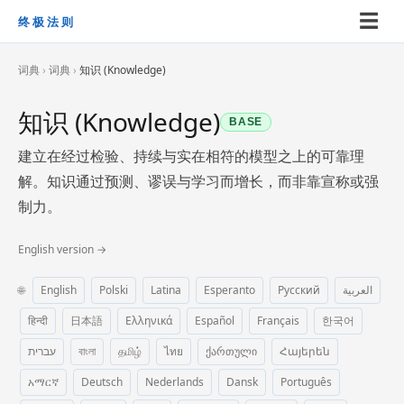
☰
终极法则
词典
›
词典
›
知识 (Knowledge)
知识 (Knowledge)
BASE
建立在经过检验、持续与实在相符的模型之上的可靠理
解。知识通过预测、谬误与学习而增长，而非靠宣称或强
制力。
English version →
🌐
English
Polski
Latina
Esperanto
Русский
العربية
हिन्दी
日本語
Ελληνικά
Español
Français
한국어
עברית
বাংলা
தமிழ்
ไทย
ქართული
Հայերեն
አማርኛ
Deutsch
Nederlands
Dansk
Português