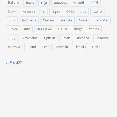
Italiano
తెలుగు
ಕನ್ನಡ
മലയാളം
ગુજરાતી
ਪੰਜਾਬੀ
සිංහල
Kiswahili
ខ្មែរ
မြန်မာ
ଓଡ଼ିଆ
ລາວ
فارسی
اردو
Indonesia
Čeština
Svenska
Norsk
Tiếng Việt
Türkçe
मराठी
Basa Jawa
Hausa
भोजपुरी
Yorùbá
پښتو
Slovenčina
Српски
Srpski
Română
Bosanski
Íslenska
Suomi
Eesti
Latviešu
Lietuvių
Urdu
← 所有术语