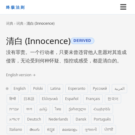
☰
终极法则
词典
›
词典
›
清白 (Innocence)
清白 (Innocence)
DERIVED
没有罪责。一个行动者，只要未曾违背他人意愿对其造成
侵害，无论受到何种怀疑、指控或感受，都是清白的。
English version →
🌐
English
Polski
Latina
Esperanto
Русский
العربية
हिन्दी
日本語
Ελληνικά
Español
Français
한국어
עברית
বাংলা
தமிழ்
ไทย
ქართული
Հայերեն
አማርኛ
Deutsch
Nederlands
Dansk
Português
Italiano
తెలుగు
ಕನ್ನಡ
മലയാളം
ગુજરાતી
ਪੰਜਾਬੀ