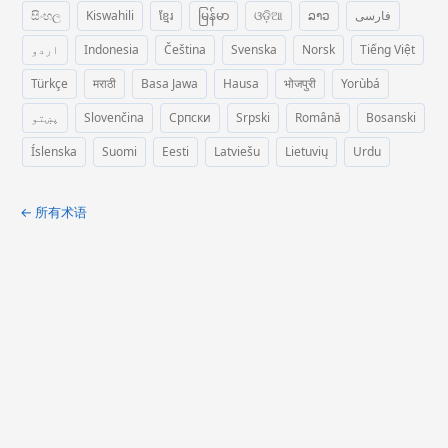
සිංහල
Kiswahili
ខ្មែរ
မြန်မာ
ଓଡ଼ିଆ
ລາວ
فارسی
اردو
Indonesia
Čeština
Svenska
Norsk
Tiếng Việt
Türkçe
मराठी
Basa Jawa
Hausa
भोजपुरी
Yorùbá
پښتو
Slovenčina
Српски
Srpski
Română
Bosanski
Íslenska
Suomi
Eesti
Latviešu
Lietuvių
Urdu
← 所有术语