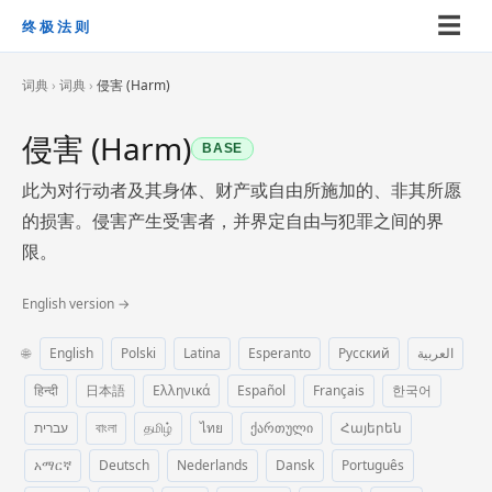
☰
终极法则
词典
›
词典
›
侵害 (Harm)
侵害 (Harm)
BASE
此为对行动者及其身体、财产或自由所施加的、非其所愿
的损害。侵害产生受害者，并界定自由与犯罪之间的界
限。
English version →
🌐
English
Polski
Latina
Esperanto
Русский
العربية
हिन्दी
日本語
Ελληνικά
Español
Français
한국어
עברית
বাংলা
தமிழ்
ไทย
ქართული
Հայերեն
አማርኛ
Deutsch
Nederlands
Dansk
Português