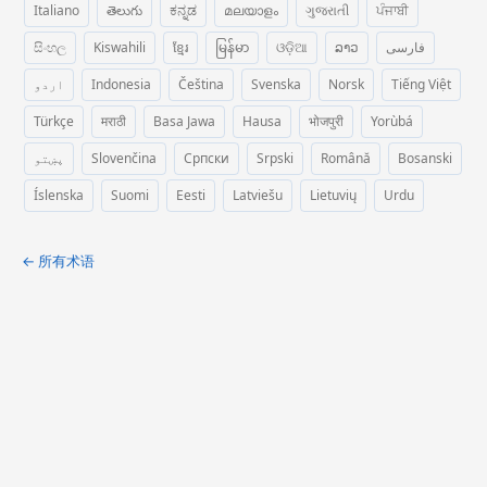
Italiano
తెలుగు
ಕನ್ನಡ
മലയാളം
ગુજરાતી
ਪੰਜਾਬੀ
සිංහල
Kiswahili
ខ្មែរ
မြန်မာ
ଓଡ଼ିଆ
ລາວ
فارسی
اردو
Indonesia
Čeština
Svenska
Norsk
Tiếng Việt
Türkçe
मराठी
Basa Jawa
Hausa
भोजपुरी
Yorùbá
پښتو
Slovenčina
Српски
Srpski
Română
Bosanski
Íslenska
Suomi
Eesti
Latviešu
Lietuvių
Urdu
← 所有术语