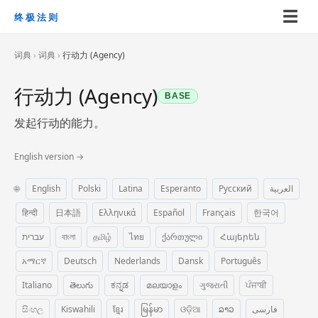
☰
终极法则
词典
›
词典
›
行动力 (Agency)
行动力 (Agency)
BASE
发起行动的能力。
English version →
🌐
English
Polski
Latina
Esperanto
Русский
العربية
हिन्दी
日本語
Ελληνικά
Español
Français
한국어
עברית
বাংলা
தமிழ்
ไทย
ქართული
Հայերեն
አማርኛ
Deutsch
Nederlands
Dansk
Português
Italiano
తెలుగు
ಕನ್ನಡ
മലയാളം
ગુજરાતી
ਪੰਜਾਬੀ
සිංහල
Kiswahili
ខ្មែរ
မြန်မာ
ଓଡ଼ିଆ
ລາວ
فارسی