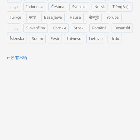
اردو
Indonesia
Čeština
Svenska
Norsk
Tiếng Việt
Türkçe
मराठी
Basa Jawa
Hausa
भोजपुरी
Yorùbá
پښتو
Slovenčina
Српски
Srpski
Română
Bosanski
Íslenska
Suomi
Eesti
Latviešu
Lietuvių
Urdu
← 所有术语