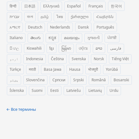
हिन्दी
日本語
Ελληνικά
Español
Français
한국어
עברית
বাংলা
தமிழ்
ไทย
ქართული
Հայերեն
አማርኛ
Deutsch
Nederlands
Dansk
Português
Italiano
తెలుగు
ಕನ್ನಡ
മലയാളം
ગુજરાતી
ਪੰਜਾਬੀ
සිංහල
Kiswahili
ខ្មែរ
မြန်မာ
ଓଡ଼ିଆ
ລາວ
فارسی
اردو
Indonesia
Čeština
Svenska
Norsk
Tiếng Việt
Türkçe
मराठी
Basa Jawa
Hausa
भोजपुरी
Yorùbá
پښتو
Slovenčina
Српски
Srpski
Română
Bosanski
Íslenska
Suomi
Eesti
Latviešu
Lietuvių
Urdu
← Все термины