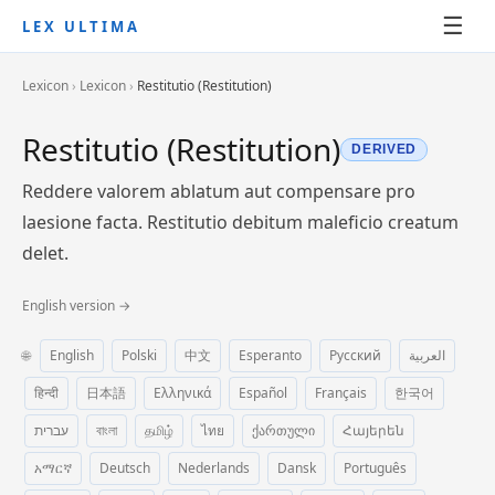
☰
LEX ULTIMA
Lexicon
›
Lexicon
›
Restitutio (Restitution)
Restitutio (Restitution)
DERIVED
Reddere valorem ablatum aut compensare pro
laesione facta. Restitutio debitum maleficio creatum
delet.
English version →
🌐
English
Polski
中文
Esperanto
Русский
العربية
हिन्दी
日本語
Ελληνικά
Español
Français
한국어
עברית
বাংলা
தமிழ்
ไทย
ქართული
Հայերեն
አማርኛ
Deutsch
Nederlands
Dansk
Português