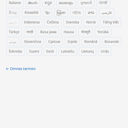
Italiano
తెలుగు
ಕನ್ನಡ
മലയാളം
ગુજરાતી
ਪੰਜਾਬੀ
සිංහල
Kiswahili
ខ្មែរ
မြန်မာ
ଓଡ଼ିଆ
ລາວ
فارسی
اردو
Indonesia
Čeština
Svenska
Norsk
Tiếng Việt
Türkçe
मराठी
Basa Jawa
Hausa
भोजपुरी
Yorùbá
پښتو
Slovenčina
Српски
Srpski
Română
Bosanski
Íslenska
Suomi
Eesti
Latviešu
Lietuvių
Urdu
← Omnes termini