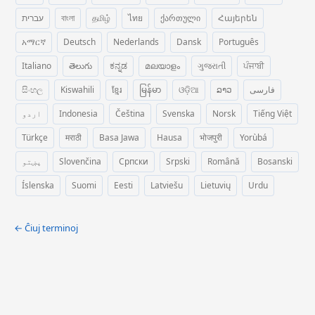
עברית
বাংলা
தமிழ்
ไทย
ქართული
Հայերեն
አማርኛ
Deutsch
Nederlands
Dansk
Português
Italiano
తెలుగు
ಕನ್ನಡ
മലയാളം
ગુજરાતી
ਪੰਜਾਬੀ
සිංහල
Kiswahili
ខ្មែរ
မြန်မာ
ଓଡ଼ିଆ
ລາວ
فارسی
اردو
Indonesia
Čeština
Svenska
Norsk
Tiếng Việt
Türkçe
मराठी
Basa Jawa
Hausa
भोजपुरी
Yorùbá
پښتو
Slovenčina
Српски
Srpski
Română
Bosanski
Íslenska
Suomi
Eesti
Latviešu
Lietuvių
Urdu
← Ĉiuj terminoj