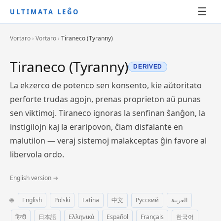
☰
ULTIMATA LEĜO
Vortaro
›
Vortaro
›
Tiraneco (Tyranny)
Tiraneco (Tyranny)
DERIVED
La ekzerco de potenco sen konsento, kie aŭtoritato
perforte trudas agojn, prenas proprieton aŭ punas
sen viktimoj. Tiraneco ignoras la senfinan ŝanĝon, la
instigilojn kaj la eraripovon, ĉiam disfalante en
malutilon — veraj sistemoj malakceptas ĝin favore al
libervola ordo.
English version →
🌐
English
Polski
Latina
中文
Русский
العربية
हिन्दी
日本語
Ελληνικά
Español
Français
한국어