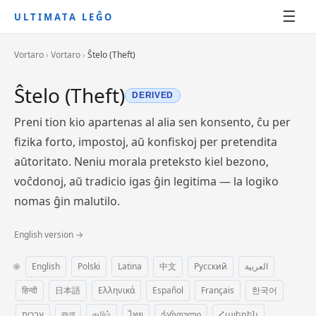
☰
ULTIMATA LEĜO
Vortaro
›
Vortaro
›
Ŝtelo (Theft)
Ŝtelo (Theft)
DERIVED
Preni tion kio apartenas al alia sen konsento, ĉu per
fizika forto, impostoj, aŭ konfiskoj per pretendita
aŭtoritato. Neniu morala preteksto kiel bezono,
voĉdonoj, aŭ tradicio igas ĝin legitima — la logiko
nomas ĝin malutilo.
English version →
🌐
English
Polski
Latina
中文
Русский
العربية
हिन्दी
日本語
Ελληνικά
Español
Français
한국어
עברית
বাংলা
தமிழ்
ไทย
ქართული
Հայերեն