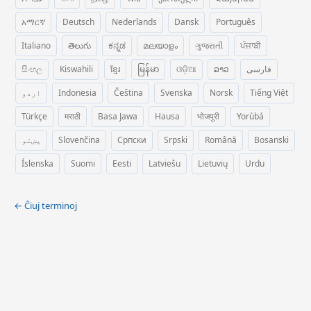
አማርኛ
Deutsch
Nederlands
Dansk
Português
Italiano
తెలుగు
ಕನ್ನಡ
മലയാളം
ગુજરાતી
ਪੰਜਾਬੀ
සිංහල
Kiswahili
ខ្មែរ
မြန်မာ
ଓଡ଼ିଆ
ລາວ
فارسی
اردو
Indonesia
Čeština
Svenska
Norsk
Tiếng Việt
Türkçe
मराठी
Basa Jawa
Hausa
भोजपुरी
Yorùbá
پښتو
Slovenčina
Српски
Srpski
Română
Bosanski
Íslenska
Suomi
Eesti
Latviešu
Lietuvių
Urdu
← Ĉiuj terminoj