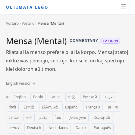
☰
ULTIMATA LEĜO
Vortaro
›
Vortaro
›
Mensa (Mental)
Mensa (Mental)
COMMENTARY
PATTERN
Rilata al la menso prefere ol al la korpo. Mensaj statoj
inkluzivas pensojn, sentojn, konsciecon kaj spertojn
kiel doloron aŭ timon.
English version →
🌐
English
Polski
Latina
中文
Русский
العربية
हिन्दी
日本語
Ελληνικά
Español
Français
한국어
עברית
বাংলা
தமிழ்
ไทย
ქართული
Հայերեն
አማርኛ
Deutsch
Nederlands
Dansk
Português