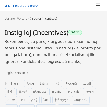
☰
ULTIMATA LEĜO
Vortaro
›
Vortaro
›
Instigiloj (Incentives)
Instigiloj (Incentives)
BASE
Rekompencoj aŭ punoj kiuj gvidas tion, kion homoj
faras. Bonaj sistemoj uzas ilin nature (kiel profito por
peniga laboro), dum malbonaj (kiel socialismo) ilin
ignoras, kondukante al pigreco aŭ mankoj.
English version →
🌐
English
Polski
Latina
中文
Русский
العربية
हिन्दी
日本語
Ελληνικά
Español
Français
한국어
עברית
বাংলা
தமிழ்
ไทย
ქართული
Հայերեն