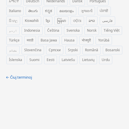
አማርኛ
Deutsch
Nederlands
Dansk
Português
Italiano
తెలుగు
ಕನ್ನಡ
മലയാളം
ગુજરાતી
ਪੰਜਾਬੀ
සිංහල
Kiswahili
ខ្មែរ
မြန်မာ
ଓଡ଼ିଆ
ລາວ
فارسی
اردو
Indonesia
Čeština
Svenska
Norsk
Tiếng Việt
Türkçe
मराठी
Basa Jawa
Hausa
भोजपुरी
Yorùbá
پښتو
Slovenčina
Српски
Srpski
Română
Bosanski
Íslenska
Suomi
Eesti
Latviešu
Lietuvių
Urdu
← Ĉiuj terminoj