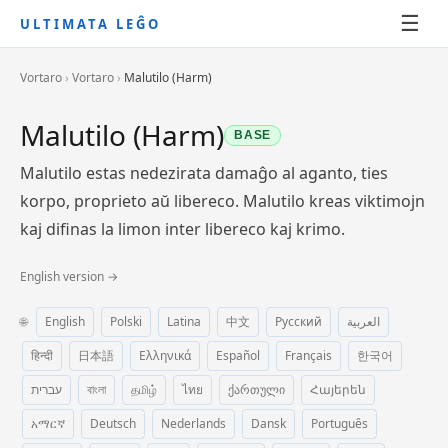
☰
ULTIMATA LEĜO
Vortaro
›
Vortaro
›
Malutilo (Harm)
Malutilo (Harm)
BASE
Malutilo estas nedezirata damaĝo al aganto, ties
korpo, proprieto aŭ libereco. Malutilo kreas viktimojn
kaj difinas la limon inter libereco kaj krimo.
English version →
🌐
English
Polski
Latina
中文
Русский
العربية
हिन्दी
日本語
Ελληνικά
Español
Français
한국어
עברית
বাংলা
தமிழ்
ไทย
ქართული
Հայերեն
አማርኛ
Deutsch
Nederlands
Dansk
Português