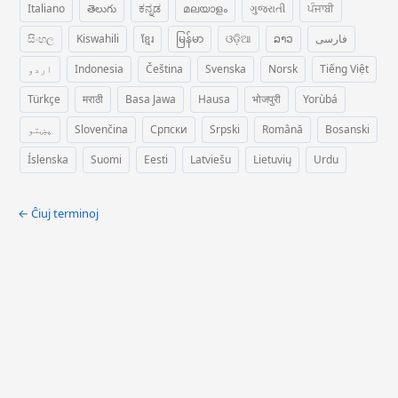
Italiano
తెలుగు
ಕನ್ನಡ
മലയാളം
ગુજરાતી
ਪੰਜਾਬੀ
සිංහල
Kiswahili
ខ្មែរ
မြန်မာ
ଓଡ଼ିଆ
ລາວ
فارسی
اردو
Indonesia
Čeština
Svenska
Norsk
Tiếng Việt
Türkçe
मराठी
Basa Jawa
Hausa
भोजपुरी
Yorùbá
پښتو
Slovenčina
Српски
Srpski
Română
Bosanski
Íslenska
Suomi
Eesti
Latviešu
Lietuvių
Urdu
← Ĉiuj terminoj