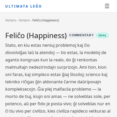
☰
ULTIMATA LEĜO
Vortaro
›
Vortaro
›
Feliĉo (Happiness)
Feliĉo (Happiness)
COMMENTARY
GOAL
Stato, en kiu estas neniuj problemoj kaj ĉio
disvolviĝas laŭ la atendoj — tio estas, la modeloj de
aganto kongruas kun la realo, do ĝi renkontas
malmultajn nedezirindajn surprizojn. Ami tion, kion
oni faras, kaj simpleco estas ĝiaj ŝlosiloj; scienco kaj
tekniko riĉigas ĝin aldonante ĉarme daŭripovajn
kompleksecojn. Ĝia plej malfacila problemo — la
morto de tiuj, kiujn oni amas — ne solveblas sole, per
potenco, aŭ per fido je posta vivo; ĝi solveblas nur en
ĉi tiu vivo per civilizo, kies civiliza rapideco vetkuras al