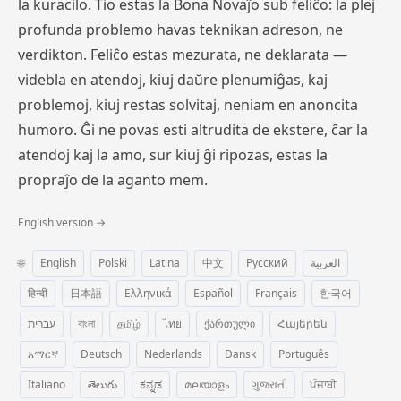
la kuracilo. Tio estas la Bona Novaĵo sub feliĉo: la plej
profunda problemo havas teknikan adreson, ne
verdikton. Feliĉo estas mezurata, ne deklarata —
videbla en atendoj, kiuj daŭre plenumiĝas, kaj
problemoj, kiuj restas solvitaj, neniam en anoncita
humoro. Ĝi ne povas esti altrudita de ekstere, ĉar la
atendoj kaj la amo, sur kiuj ĝi ripozas, estas la
propraĵo de la aganto mem.
English version →
🌐
English
Polski
Latina
中文
Русский
العربية
हिन्दी
日本語
Ελληνικά
Español
Français
한국어
עברית
বাংলা
தமிழ்
ไทย
ქართული
Հայերեն
አማርኛ
Deutsch
Nederlands
Dansk
Português
Italiano
తెలుగు
ಕನ್ನಡ
മലയാളം
ગુજરાતી
ਪੰਜਾਬੀ