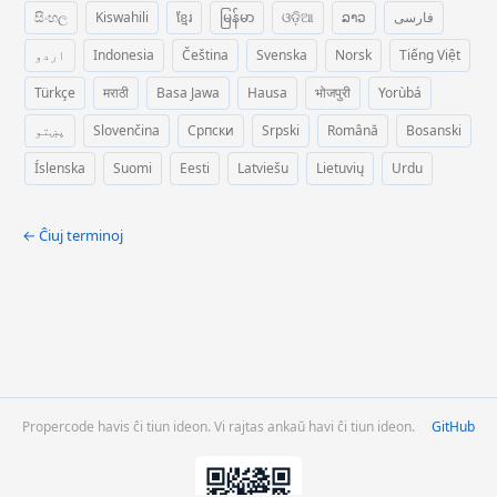
සිංහල
Kiswahili
ខ្មែរ
မြန်မာ
ଓଡ଼ିଆ
ລາວ
فارسی
اردو
Indonesia
Čeština
Svenska
Norsk
Tiếng Việt
Türkçe
मराठी
Basa Jawa
Hausa
भोजपुरी
Yorùbá
پښتو
Slovenčina
Српски
Srpski
Română
Bosanski
Íslenska
Suomi
Eesti
Latviešu
Lietuvių
Urdu
← Ĉiuj terminoj
Propercode havis ĉi tiun ideon. Vi rajtas ankaŭ havi ĉi tiun ideon.
GitHub