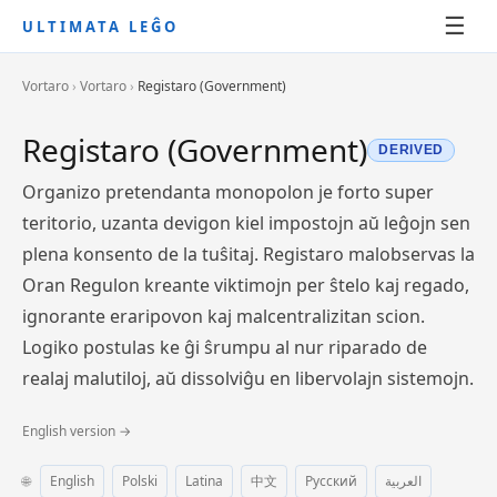
☰
ULTIMATA LEĜO
Vortaro
›
Vortaro
›
Registaro (Government)
Registaro (Government)
DERIVED
Organizo pretendanta monopolon je forto super
teritorio, uzanta devigon kiel impostojn aŭ leĝojn sen
plena konsento de la tuŝitaj. Registaro malobservas la
Oran Regulon kreante viktimojn per ŝtelo kaj regado,
ignorante eraripovon kaj malcentralizitan scion.
Logiko postulas ke ĝi ŝrumpu al nur riparado de
realaj malutiloj, aŭ dissolviĝu en libervolajn sistemojn.
English version →
🌐
English
Polski
Latina
中文
Русский
العربية