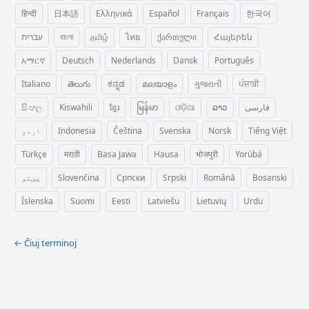
हिन्दी
日本語
Ελληνικά
Español
Français
한국어
עברית
বাংলা
தமிழ்
ไทย
ქართული
Հայերեն
አማርኛ
Deutsch
Nederlands
Dansk
Português
Italiano
తెలుగు
ಕನ್ನಡ
മലയാളം
ગુજરાતી
ਪੰਜਾਬੀ
සිංහල
Kiswahili
ខ្មែរ
မြန်မာ
ଓଡ଼ିଆ
ລາວ
فارسی
اردو
Indonesia
Čeština
Svenska
Norsk
Tiếng Việt
Türkçe
मराठी
Basa Jawa
Hausa
भोजपुरी
Yorùbá
پښتو
Slovenčina
Српски
Srpski
Română
Bosanski
Íslenska
Suomi
Eesti
Latviešu
Lietuvių
Urdu
← Ĉiuj terminoj