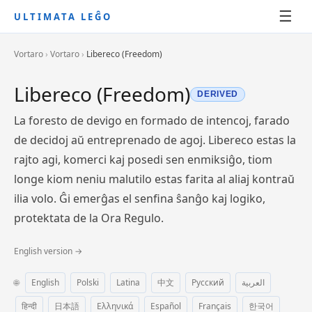
☰
ULTIMATA LEĜO
Vortaro
›
Vortaro
›
Libereco (Freedom)
Libereco (Freedom)
DERIVED
La foresto de devigo en formado de intencoj, farado
de decidoj aŭ entreprenado de agoj. Libereco estas la
rajto agi, komerci kaj posedi sen enmiksiĝo, tiom
longe kiom neniu malutilo estas farita al aliaj kontraŭ
ilia volo. Ĝi emerĝas el senfina ŝanĝo kaj logiko,
protektata de la Ora Regulo.
English version →
🌐
English
Polski
Latina
中文
Русский
العربية
हिन्दी
日本語
Ελληνικά
Español
Français
한국어