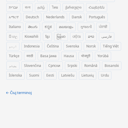
עברית
বাংলা
தமிழ்
ไทย
ქართული
Հայերեն
አማርኛ
Deutsch
Nederlands
Dansk
Português
Italiano
తెలుగు
ಕನ್ನಡ
മലയാളം
ગુજરાતી
ਪੰਜਾਬੀ
සිංහල
Kiswahili
ខ្មែរ
မြန်မာ
ଓଡ଼ିଆ
ລາວ
فارسی
اردو
Indonesia
Čeština
Svenska
Norsk
Tiếng Việt
Türkçe
मराठी
Basa Jawa
Hausa
भोजपुरी
Yorùbá
پښتو
Slovenčina
Српски
Srpski
Română
Bosanski
Íslenska
Suomi
Eesti
Latviešu
Lietuvių
Urdu
← Ĉiuj terminoj