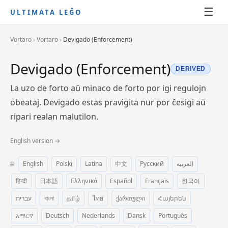
☰
ULTIMATA LEĜO
Vortaro
›
Vortaro
›
Devigado (Enforcement)
Devigado (Enforcement)
DERIVED
La uzo de forto aŭ minaco de forto por igi regulojn
obeataj. Devigado estas pravigita nur por ĉesigi aŭ
ripari realan malutilon.
English version →
🌐
English
Polski
Latina
中文
Русский
العربية
हिन्दी
日本語
Ελληνικά
Español
Français
한국어
עברית
বাংলা
தமிழ்
ไทย
ქართული
Հայերեն
አማርኛ
Deutsch
Nederlands
Dansk
Português