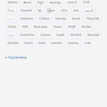
Italiano
తెలుగు
ಕನ್ನಡ
മലയാളം
ગુજરાતી
ਪੰਜਾਬੀ
සිංහල
Kiswahili
ខ្មែរ
မြန်မာ
ଓଡ଼ିଆ
ລາວ
فارسی
اردو
Indonesia
Čeština
Svenska
Norsk
Tiếng Việt
Türkçe
मराठी
Basa Jawa
Hausa
भोजपुरी
Yorùbá
پښتو
Slovenčina
Српски
Srpski
Română
Bosanski
Íslenska
Suomi
Eesti
Latviešu
Lietuvių
Urdu
← Ĉiuj terminoj