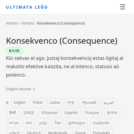
☰
ULTIMATA LEĜO
Vortaro
›
Vortaro
›
Konsekvenco (Consequence)
Konsekvenco (Consequence)
BASE
Kio sekvas el ago. Justaj konsekvencoj estas ligitaj al
malutilo efektive kaŭzita, ne al intenco, statuso aŭ
potenco.
English version →
🌐
English
Polski
Latina
中文
Русский
العربية
हिन्दी
日本語
Ελληνικά
Español
Français
한국어
עברית
বাংলা
தமிழ்
ไทย
ქართული
Հայերեն
አማርኛ
Deutsch
Nederlands
Dansk
Português