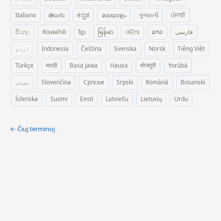
Italiano
తెలుగు
ಕನ್ನಡ
മലയാളം
ગુજરાતી
ਪੰਜਾਬੀ
සිංහල
Kiswahili
ខ្មែរ
မြန်မာ
ଓଡ଼ିଆ
ລາວ
فارسی
اردو
Indonesia
Čeština
Svenska
Norsk
Tiếng Việt
Türkçe
मराठी
Basa Jawa
Hausa
भोजपुरी
Yorùbá
پښتو
Slovenčina
Српски
Srpski
Română
Bosanski
Íslenska
Suomi
Eesti
Latviešu
Lietuvių
Urdu
← Ĉiuj terminoj