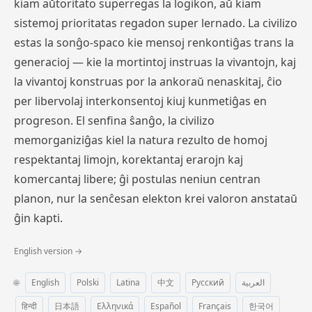
kiam aŭtoritato superregas la logikon, aŭ kiam
sistemoj prioritatas regadon super lernado. La civilizo
estas la sonĝo-spaco kie mensoj renkontiĝas trans la
generacioj — kie la mortintoj instruas la vivantojn, kaj
la vivantoj konstruas por la ankoraŭ nenaskitaj, ĉio
per libervolaj interkonsentoj kiuj kunmetiĝas en
progreson. El senfina ŝanĝo, la civilizo
memorganiziĝas kiel la natura rezulto de homoj
respektantaj limojn, korektantaj erarojn kaj
komercantaj libere; ĝi postulas neniun centran
planon, nur la senĉesan elekton krei valoron anstataŭ
ĝin kapti.
English version →
🌐
English
Polski
Latina
中文
Русский
العربية
हिन्दी
日本語
Ελληνικά
Español
Français
한국어