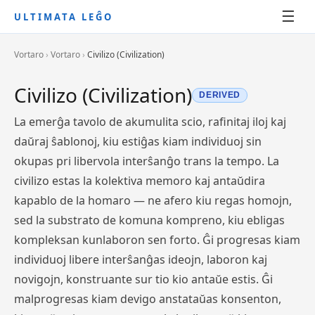
☰
ULTIMATA LEĜO
Vortaro
›
Vortaro
›
Civilizo (Civilization)
Civilizo (Civilization)
DERIVED
La emerĝa tavolo de akumulita scio, rafinitaj iloj kaj
daŭraj ŝablonoj, kiu estiĝas kiam individuoj sin
okupas pri libervola interŝanĝo trans la tempo. La
civilizo estas la kolektiva memoro kaj antaŭdira
kapablo de la homaro — ne afero kiu regas homojn,
sed la substrato de komuna kompreno, kiu ebligas
kompleksan kunlaboron sen forto. Ĝi progresas kiam
individuoj libere interŝanĝas ideojn, laboron kaj
novigojn, konstruante sur tio kio antaŭe estis. Ĝi
malprogresas kiam devigo anstataŭas konsenton,