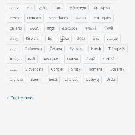
עברית
বাংলা
தமிழ்
ไทย
ქართული
Հայերեն
አማርኛ
Deutsch
Nederlands
Dansk
Português
Italiano
తెలుగు
ಕನ್ನಡ
മലയാളം
ગુજરાતી
ਪੰਜਾਬੀ
සිංහල
Kiswahili
ខ្មែរ
မြန်မာ
ଓଡ଼ିଆ
ລາວ
فارسی
اردو
Indonesia
Čeština
Svenska
Norsk
Tiếng Việt
Türkçe
मराठी
Basa Jawa
Hausa
भोजपुरी
Yorùbá
پښتو
Slovenčina
Српски
Srpski
Română
Bosanski
Íslenska
Suomi
Eesti
Latviešu
Lietuvių
Urdu
← Ĉiuj terminoj