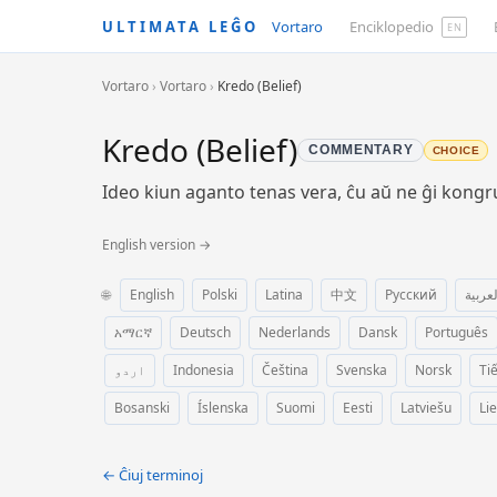
ULTIMATA LEĜO
Vortaro
Enciklopedio
EN
Vortaro
›
Vortaro
›
Kredo (Belief)
Kredo (Belief)
COMMENTARY
CHOICE
Ideo kiun aganto tenas vera, ĉu aŭ ne ĝi kongr
English version →
🌐
English
Polski
Latina
中文
Русский
لعربية
አማርኛ
Deutsch
Nederlands
Dansk
Português
اردو
Indonesia
Čeština
Svenska
Norsk
Ti
Bosanski
Íslenska
Suomi
Eesti
Latviešu
Li
← Ĉiuj terminoj