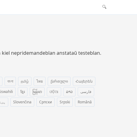
🔍
in kiel nepridemandeblan anstataŭ testeblan.
বাংলা
தமிழ்
ไทย
ქართული
Հայերեն
iswahili
ខ្មែរ
မြန်မာ
ଓଡ଼ିଆ
ລາວ
فارسی
پښت
Slovenčina
Српски
Srpski
Română