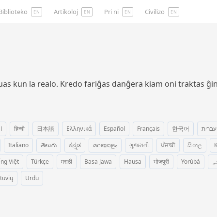
Biblioteko
Artikoloj
Pri ni
Civilizo
EN
EN
EN
EN
uas kun la realo. Kredo fariĝas danĝera kiam oni traktas ĝ
ا
हिन्दी
日本語
Ελληνικά
Español
Français
한국어
עברית
Italiano
తెలుగు
ಕನ್ನಡ
മലയാളം
ગુજરાતી
ਪੰਜਾਬੀ
සිංහල
K
ếng Việt
Türkçe
मराठी
Basa Jawa
Hausa
भोजपुरी
Yorùbá
و
etuvių
Urdu