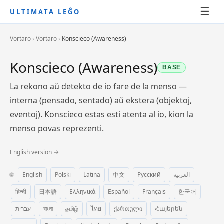
☰
ULTIMATA LEĜO
Vortaro
›
Vortaro
›
Konscieco (Awareness)
Konscieco (Awareness)
BASE
La rekono aŭ detekto de io fare de la menso —
interna (pensado, sentado) aŭ ekstera (objektoj,
eventoj). Konscieco estas esti atenta al io, kion la
menso povas reprezenti.
English version →
🌐
English
Polski
Latina
中文
Русский
العربية
हिन्दी
日本語
Ελληνικά
Español
Français
한국어
עברית
বাংলা
தமிழ்
ไทย
ქართული
Հայերեն