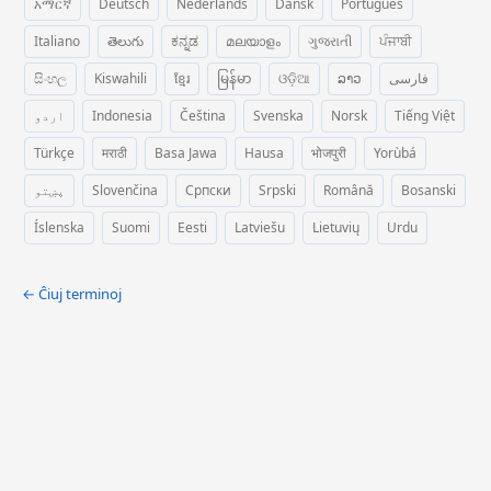
አማርኛ
Deutsch
Nederlands
Dansk
Português
Italiano
తెలుగు
ಕನ್ನಡ
മലയാളം
ગુજરાતી
ਪੰਜਾਬੀ
සිංහල
Kiswahili
ខ្មែរ
မြန်မာ
ଓଡ଼ିଆ
ລາວ
فارسی
اردو
Indonesia
Čeština
Svenska
Norsk
Tiếng Việt
Türkçe
मराठी
Basa Jawa
Hausa
भोजपुरी
Yorùbá
پښتو
Slovenčina
Српски
Srpski
Română
Bosanski
Íslenska
Suomi
Eesti
Latviešu
Lietuvių
Urdu
← Ĉiuj terminoj