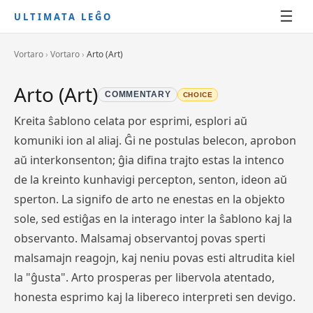
☰
ULTIMATA LEĜO
Vortaro
›
Vortaro
›
Arto (Art)
Arto (Art)
COMMENTARY
CHOICE
Kreita ŝablono celata por esprimi, esplori aŭ
komuniki ion al aliaj. Ĝi ne postulas belecon, aprobon
aŭ interkonsenton; ĝia difina trajto estas la intenco
de la kreinto kunhavigi percepton, senton, ideon aŭ
sperton. La signifo de arto ne enestas en la objekto
sole, sed estiĝas en la interago inter la ŝablono kaj la
observanto. Malsamaj observantoj povas sperti
malsamajn reagojn, kaj neniu povas esti altrudita kiel
la "ĝusta". Arto prosperas per libervola atentado,
honesta esprimo kaj la libereco interpreti sen devigo.