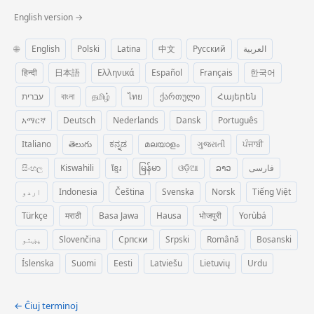
English version →
🌐
English
Polski
Latina
中文
Русский
العربية
हिन्दी
日本語
Ελληνικά
Español
Français
한국어
עברית
বাংলা
தமிழ்
ไทย
ქართული
Հայերեն
አማርኛ
Deutsch
Nederlands
Dansk
Português
Italiano
తెలుగు
ಕನ್ನಡ
മലയാളം
ગુજરાતી
ਪੰਜਾਬੀ
සිංහල
Kiswahili
ខ្មែរ
မြန်မာ
ଓଡ଼ିଆ
ລາວ
فارسی
اردو
Indonesia
Čeština
Svenska
Norsk
Tiếng Việt
Türkçe
मराठी
Basa Jawa
Hausa
भोजपुरी
Yorùbá
پښتو
Slovenčina
Српски
Srpski
Română
Bosanski
Íslenska
Suomi
Eesti
Latviešu
Lietuvių
Urdu
← Ĉiuj terminoj