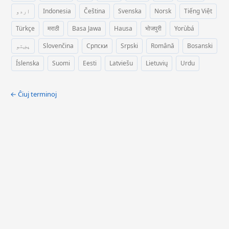
اردو
Indonesia
Čeština
Svenska
Norsk
Tiếng Việt
Türkçe
मराठी
Basa Jawa
Hausa
भोजपुरी
Yorùbá
پښتو
Slovenčina
Српски
Srpski
Română
Bosanski
Íslenska
Suomi
Eesti
Latviešu
Lietuvių
Urdu
← Ĉiuj terminoj