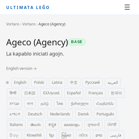
☰
ULTIMATA LEĜO
Vortaro
›
Vortaro
›
Ageco (Agency)
Ageco (Agency)
BASE
La kapablo iniciati agojn.
English version →
🌐
English
Polski
Latina
中文
Русский
العربية
हिन्दी
日本語
Ελληνικά
Español
Français
한국어
עברית
বাংলা
தமிழ்
ไทย
ქართული
Հայերեն
አማርኛ
Deutsch
Nederlands
Dansk
Português
Italiano
తెలుగు
ಕನ್ನಡ
മലയാളം
ગુજરાતી
ਪੰਜਾਬੀ
සිංහල
Kiswahili
ខ្មែរ
မြန်မာ
ଓଡ଼ିଆ
ລາວ
فارسی