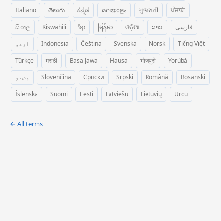
Italiano
తెలుగు
ಕನ್ನಡ
മലയാളം
ગુજરાતી
ਪੰਜਾਬੀ
සිංහල
Kiswahili
ខ្មែរ
မြန်မာ
ଓଡ଼ିଆ
ລາວ
فارسی
اردو
Indonesia
Čeština
Svenska
Norsk
Tiếng Việt
Türkçe
मराठी
Basa Jawa
Hausa
भोजपुरी
Yorùbá
پښتو
Slovenčina
Српски
Srpski
Română
Bosanski
Íslenska
Suomi
Eesti
Latviešu
Lietuvių
Urdu
← All terms