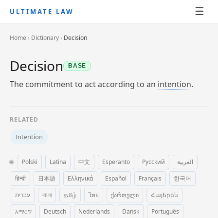
☰
ULTIMATE LAW
Home
›
Dictionary
›
Decision
Decision
BASE
The commitment to act according to an
intention
.
RELATED
Intention
🌐
Polski
Latina
中文
Esperanto
Русский
العربية
हिन्दी
日本語
Ελληνικά
Español
Français
한국어
עברית
বাংলা
தமிழ்
ไทย
ქართული
Հայերեն
አማርኛ
Deutsch
Nederlands
Dansk
Português