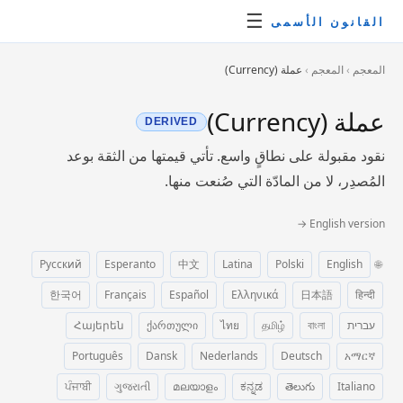
☰
القانون الأسمى
المعجم
›
المعجم
›
عملة (Currency)
عملة (Currency)
DERIVED
نقود مقبولة على نطاقٍ واسع. تأتي قيمتها من الثقة بوعد
المُصدِر، لا من المادّة التي صُنعت منها.
English version →
Русский
Esperanto
中文
Latina
Polski
English
🌐
한국어
Français
Español
Ελληνικά
日本語
हिन्दी
עברית
বাংলা
தமிழ்
ไทย
ქართული
Հայերեն
Português
Dansk
Nederlands
Deutsch
አማርኛ
ਪੰਜਾਬੀ
ગુજરાતી
മലയാളം
ಕನ್ನಡ
తెలుగు
Italiano