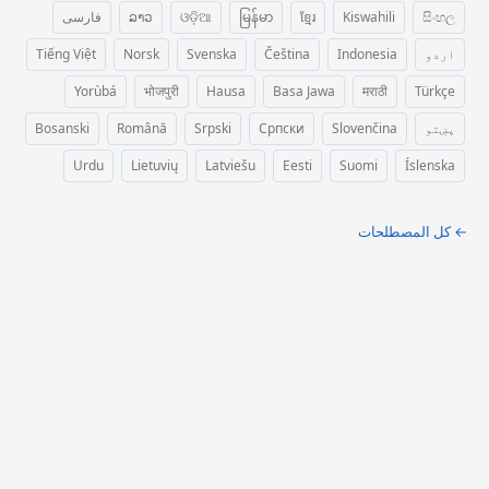
සිංහල
Kiswahili
ខ្មែរ
မြန်မာ
ଓଡ଼ିଆ
ລາວ
فارسی
اردو
Indonesia
Čeština
Svenska
Norsk
Tiếng Việt
Yorùbá
भोजपुरी
Hausa
Basa Jawa
मराठी
Türkçe
پښتو
Slovenčina
Српски
Srpski
Română
Bosanski
Urdu
Lietuvių
Latviešu
Eesti
Suomi
Íslenska
← كل المصطلحات