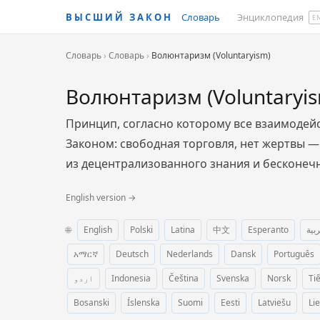
ВЫСШИЙ ЗАКОН
Словарь
Энциклопедия
E
Словарь
›
Словарь
›
Волюнтаризм (Voluntaryism)
Волюнтаризм (Voluntaryi
Принцип, согласно которому все взаимодейс
Законом: свободная торговля, нет жертвы —
из децентрализованного знания и бесконечн
English version →
🌐
English
Polski
Latina
中文
Esperanto
ربية
አማርኛ
Deutsch
Nederlands
Dansk
Português
اردو
Indonesia
Čeština
Svenska
Norsk
Ti
Bosanski
Íslenska
Suomi
Eesti
Latviešu
Li