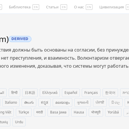
Библиотека
Статьи
О нас
Цивилизация
N
EN
EN
EN
sm)
DERIVED
твия должны быть основаны на согласии, без принужде
 нет преступления, и взаимность. Волюнтаризм отверга
ого изменения, доказывая, что системы могут работать
الع
हिन्दी
日本語
Ελληνικά
Español
Français
한국어
רית
Italiano
తెలుగు
ಕನ್ನಡ
മലയാളം
ગુજરાતી
ਪੰਜਾਬੀ
සිංහල
K
ếng Việt
Türkçe
मराठी
Basa Jawa
Hausa
भोजपुरी
Yorùbá
و
etuvių
Urdu