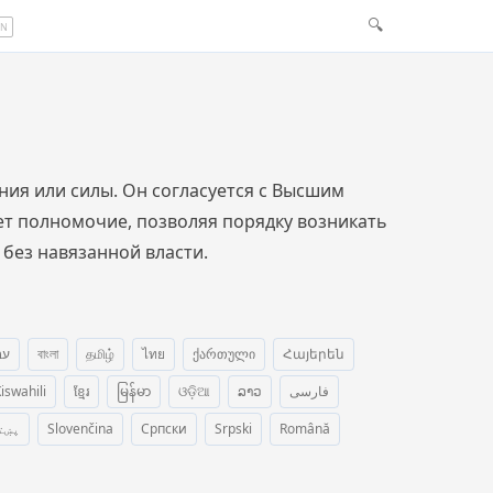
🔍
EN
ния или силы. Он согласуется с Высшим
ет полномочие, позволяя порядку возникать
 без навязанной власти.
עב
বাংলা
தமிழ்
ไทย
ქართული
Հայերեն
iswahili
ខ្មែរ
မြန်မာ
ଓଡ଼ିଆ
ລາວ
فارسی
پښت
Slovenčina
Српски
Srpski
Română